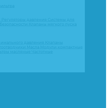
ильтра
и
Регуляторы давления
Системы для
 безопасности
Клапаны мягкого пуска
нимального давления
Клапаны
тоотводчики
Масла
Модули компактные
ьтры масляные
Частотные