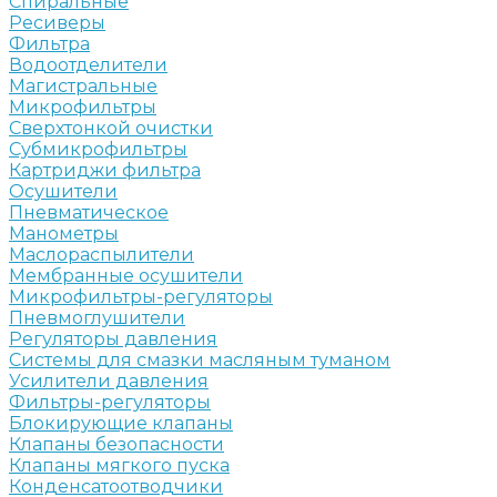
Спиральные
Ресиверы
Фильтра
Водоотделители
Магистральные
Микрофильтры
Сверхтонкой очистки
Субмикрофильтры
Картриджи фильтра
Осушители
Пневматическое
Манометры
Маслораспылители
Мембранные осушители
Микрофильтры-регуляторы
Пневмоглушители
Регуляторы давления
Системы для смазки масляным туманом
Усилители давления
Фильтры-регуляторы
Блокирующие клапаны
Клапаны безопасности
Клапаны мягкого пуска
Конденсатоотводчики