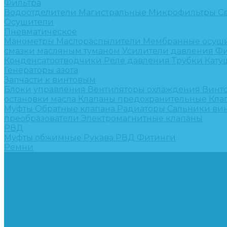
Фильтра
Водоотделители
Магистральные
Микрофильтры
С
Осушители
Пневматическое
Манометры
Маслораспылители
Мембранные осуш
смазки масляным туманом
Усилители давления
Фи
Конденсатоотводчики
Реле давления
Трубки
Кату
Генераторы азота
Запчасти к винтовым
Блоки управления
Вентиляторы охлаждения
Винт
остановки масла
Клапаны предохранительные
Кла
Муфты
Обратные клапана
Радиаторы
Сальники ви
преобразователи
Электромагнитные клапаны
РВД
Муфты обжимные
Рукава РВД
Фитинги
Ремни
Ремонт винтовых компрессоров
Опросные листы
Контакты
...
Компрессорное оборудование
Компрессоры
Винтовые
Спиральные