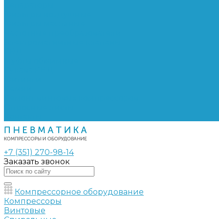
Сепараторы
Фильтры воздушные
Фильтры масляные
Частотные преобразователи
Электромагнитные клапаны
РВД
Муфты обжимные
Рукава РВД
Фитинги
Ремни
Ремонт винтовых компрессоров
Опросные листы
Контакты
+7 (351) 270-98-14
Заказать звонок
Компрессорное оборудование
Компрессоры
Винтовые