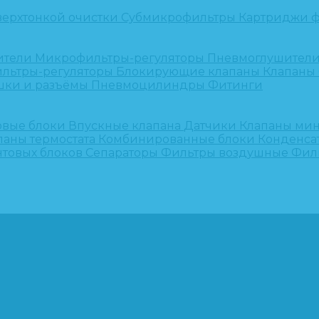
верхтонкой очистки
Субмикрофильтры
Картриджи ф
ители
Микрофильтры-регуляторы
Пневмоглушител
льтры-регуляторы
Блокирующие клапаны
Клапаны
шки и разъёмы
Пневмоцилиндры
Фитинги
овые блоки
Впускные клапана
Датчики
Клапаны ми
паны термостата
Комбинированные блоки
Конденса
нтовых блоков
Сепараторы
Фильтры воздушные
Фил