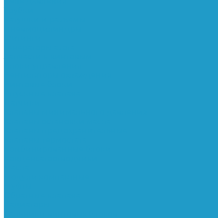
Реле давления
Трубки
Катушки и разъёмы
Пневмоцилиндры
Фитинги
Генераторы азота
Запчасти к винтовым
Блоки управления
Вентиляторы охлаждения
Винтовые блоки
Впускные клапана
Датчики
Клапаны минимального давления
Клапаны остановки масла
Клапаны предохранительные
Клапаны термостата
Комбинированные блоки
Конденсатоотводчики
Масла
Модули компактные
Муфты
Обратные клапана
Радиаторы
Сальники винтовых блоков