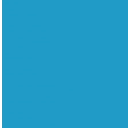
Ресиверы
Фильтра
Водоотделители
Магистральные
Микрофильтры
Сверхтонкой очистки
Субмикрофильтры
Картриджи фильтра
Осушители
Пневматическое
Манометры
Маслораспылители
Мембранные осушители
Микрофильтры-регуляторы
Пневмоглушители
Регуляторы давления
Системы для смазки масляным туманом
Усилители давления
Фильтры-регуляторы
Блокирующие клапаны
Клапаны безопасности
Клапаны мягкого пуска
Конденсатоотводчики