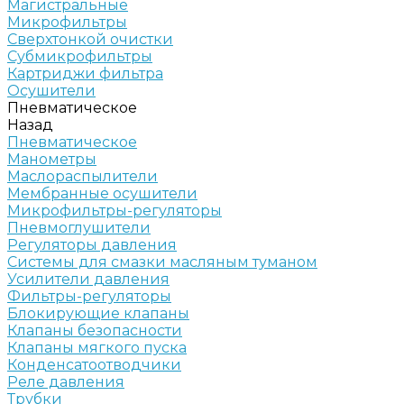
Магистральные
Микрофильтры
Сверхтонкой очистки
Субмикрофильтры
Картриджи фильтра
Осушители
Пневматическое
Назад
Пневматическое
Манометры
Маслораспылители
Мембранные осушители
Микрофильтры-регуляторы
Пневмоглушители
Регуляторы давления
Системы для смазки масляным туманом
Усилители давления
Фильтры-регуляторы
Блокирующие клапаны
Клапаны безопасности
Клапаны мягкого пуска
Конденсатоотводчики
Реле давления
Трубки