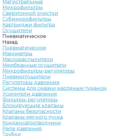
Магистральные
Микрофильтры
Сверхтонкой очистки
Субмикрофильтры
Картриджи фильтра
Осушители
Пневматическое
Назад
Пневматическое
Манометры
Маслораспылители
Мембранные осушители
Микрофильтры-регуляторы
Пневмоглушители
Регуляторы давления
Системы для смазки масляным туманом
Усилители давления
Фильтры-регуляторы
Блокирующие клапаны
Клапаны безопасности
Клапаны мягкого пуска
Конденсатоотводчики
Реле давления
Трубки