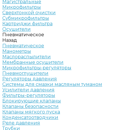
Магистральные
Микрофильтры
Сверхтонкой очистки
Субмикрофильтры
Картриджи фильтра
Осушители
Пневматическое
Назад
Пневматическое
Манометры
Маслораспылители
Мембранные осушители
Микрофильтры-регуляторы
Пневмоглушители
Регуляторы давления
Системы для смазки масляным туманом
Усилители давления
Фильтры-регуляторы
Блокирующие клапаны
Клапаны безопасности
Клапаны мягкого пуска
Конденсатоотводчики
Реле давления
Трубки