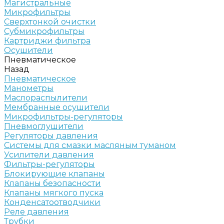
Магистральные
Микрофильтры
Сверхтонкой очистки
Субмикрофильтры
Картриджи фильтра
Осушители
Пневматическое
Назад
Пневматическое
Манометры
Маслораспылители
Мембранные осушители
Микрофильтры-регуляторы
Пневмоглушители
Регуляторы давления
Системы для смазки масляным туманом
Усилители давления
Фильтры-регуляторы
Блокирующие клапаны
Клапаны безопасности
Клапаны мягкого пуска
Конденсатоотводчики
Реле давления
Трубки