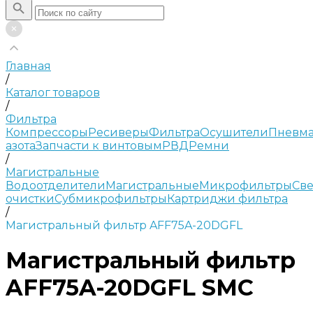
Главная
/
Каталог товаров
/
Фильтра
Компрессоры
Ресиверы
Фильтра
Осушители
Пневма
азота
Запчасти к винтовым
РВД
Ремни
/
Магистральные
Водоотделители
Магистральные
Микрофильтры
Све
очистки
Субмикрофильтры
Картриджи фильтра
/
Магистральный фильтр AFF75A-20DGFL
Магистральный фильтр
AFF75A-20DGFL SMC