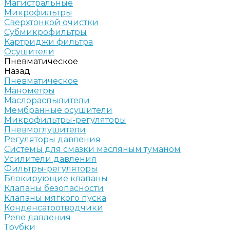
Магистральные
Микрофильтры
Сверхтонкой очистки
Субмикрофильтры
Картриджи фильтра
Осушители
Пневматическое
Назад
Пневматическое
Манометры
Маслораспылители
Мембранные осушители
Микрофильтры-регуляторы
Пневмоглушители
Регуляторы давления
Системы для смазки масляным туманом
Усилители давления
Фильтры-регуляторы
Блокирующие клапаны
Клапаны безопасности
Клапаны мягкого пуска
Конденсатоотводчики
Реле давления
Трубки