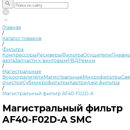
Главная
/
Каталог товаров
/
Фильтра
Компрессоры
Ресиверы
Фильтра
Осушители
Пневма
азота
Запчасти к винтовым
РВД
Ремни
/
Магистральные
Водоотделители
Магистральные
Микрофильтры
Све
очистки
Субмикрофильтры
Картриджи фильтра
/
Магистральный фильтр AF40-F02D-A
Магистральный фильтр
AF40-F02D-A SMC