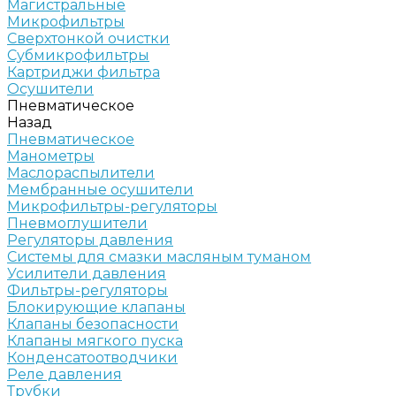
Магистральные
Микрофильтры
Сверхтонкой очистки
Субмикрофильтры
Картриджи фильтра
Осушители
Пневматическое
Назад
Пневматическое
Манометры
Маслораспылители
Мембранные осушители
Микрофильтры-регуляторы
Пневмоглушители
Регуляторы давления
Системы для смазки масляным туманом
Усилители давления
Фильтры-регуляторы
Блокирующие клапаны
Клапаны безопасности
Клапаны мягкого пуска
Конденсатоотводчики
Реле давления
Трубки