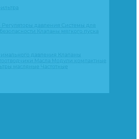
ильтра
и
Регуляторы давления
Системы для
 безопасности
Клапаны мягкого пуска
нимального давления
Клапаны
тоотводчики
Масла
Модули компактные
ьтры масляные
Частотные