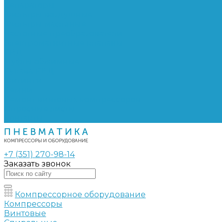
Сепараторы
Фильтры воздушные
Фильтры масляные
Частотные преобразователи
Электромагнитные клапаны
РВД
Муфты обжимные
Рукава РВД
Фитинги
Ремни
Ремонт винтовых компрессоров
Опросные листы
Контакты
+7 (351) 270-98-14
Заказать звонок
Компрессорное оборудование
Компрессоры
Винтовые