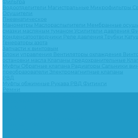
Фильтра
Водоотделители
Магистральные
Микрофильтры
С
Осушители
Пневматическое
Манометры
Маслораспылители
Мембранные осуш
смазки масляным туманом
Усилители давления
Фи
Конденсатоотводчики
Реле давления
Трубки
Кату
Генераторы азота
Запчасти к винтовым
Блоки управления
Вентиляторы охлаждения
Винт
остановки масла
Клапаны предохранительные
Кла
Муфты
Обратные клапана
Радиаторы
Сальники ви
преобразователи
Электромагнитные клапаны
РВД
Муфты обжимные
Рукава РВД
Фитинги
Ремни
Ремонт винтовых компрессоров
Опросные листы
Контакты
...
Компрессорное оборудование
Компрессоры
Винтовые
Спиральные