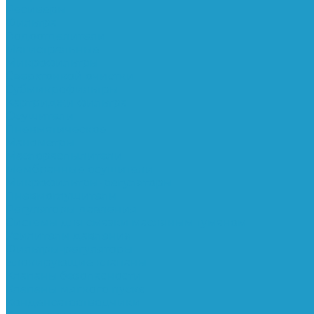
Ресиверы
Фильтра
Водоотделители
Магистральные
Микрофильтры
Сверхтонкой очистки
Субмикрофильтры
Картриджи фильтра
Осушители
Пневматическое
Манометры
Маслораспылители
Мембранные осушители
Микрофильтры-регуляторы
Пневмоглушители
Регуляторы давления
Системы для смазки масляным туманом
Усилители давления
Фильтры-регуляторы
Блокирующие клапаны
Клапаны безопасности
Клапаны мягкого пуска
Конденсатоотводчики