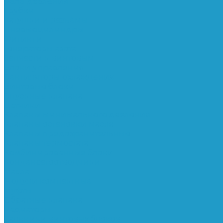
Реле давления
Трубки
Катушки и разъёмы
Пневмоцилиндры
Фитинги
Генераторы азота
Запчасти к винтовым
Блоки управления
Вентиляторы охлаждения
Винтовые блоки
Впускные клапана
Датчики
Клапаны минимального давления
Клапаны остановки масла
Клапаны предохранительные
Клапаны термостата
Комбинированные блоки
Конденсатоотводчики
Масла
Модули компактные
Муфты
Обратные клапана
Радиаторы
Сальники винтовых блоков