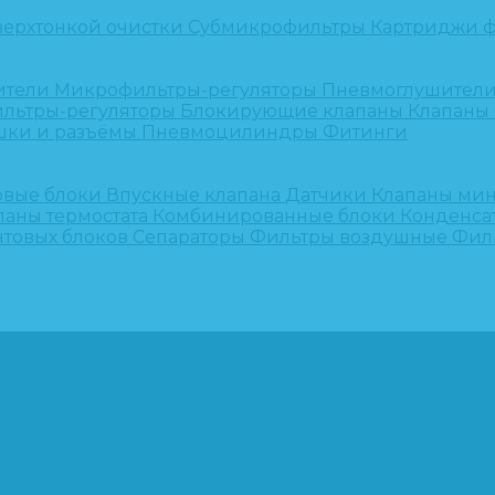
верхтонкой очистки
Субмикрофильтры
Картриджи ф
ители
Микрофильтры-регуляторы
Пневмоглушител
льтры-регуляторы
Блокирующие клапаны
Клапаны
шки и разъёмы
Пневмоцилиндры
Фитинги
овые блоки
Впускные клапана
Датчики
Клапаны ми
паны термостата
Комбинированные блоки
Конденса
нтовых блоков
Сепараторы
Фильтры воздушные
Фил