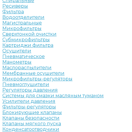
Спиральные
Ресиверы
Фильтра
Водоотделители
Магистральные
Микрофильтры
Сверхтонкой очистки
Субмикрофильтры
Картриджи фильтра
Осушители
Пневматическое
Манометры
Маслораспылители
Мембранные осушители
Микрофильтры-регуляторы
Пневмоглушители
Регуляторы давления
Системы для смазки масляным туманом
Усилители давления
Фильтры-регуляторы
Блокирующие клапаны
Клапаны безопасности
Клапаны мягкого пуска
Конденсатоотводчики