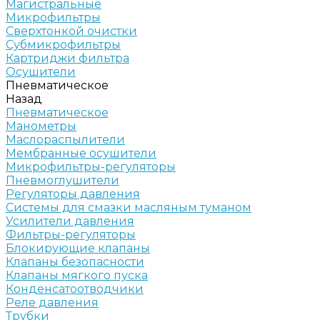
Магистральные
Микрофильтры
Сверхтонкой очистки
Субмикрофильтры
Картриджи фильтра
Осушители
Пневматическое
Назад
Пневматическое
Манометры
Маслораспылители
Мембранные осушители
Микрофильтры-регуляторы
Пневмоглушители
Регуляторы давления
Системы для смазки масляным туманом
Усилители давления
Фильтры-регуляторы
Блокирующие клапаны
Клапаны безопасности
Клапаны мягкого пуска
Конденсатоотводчики
Реле давления
Трубки