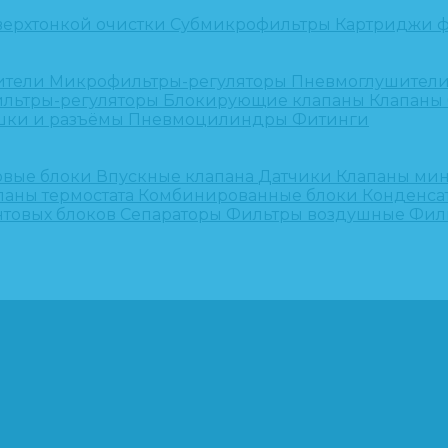
верхтонкой очистки
Субмикрофильтры
Картриджи ф
ители
Микрофильтры-регуляторы
Пневмоглушител
льтры-регуляторы
Блокирующие клапаны
Клапаны
шки и разъёмы
Пневмоцилиндры
Фитинги
овые блоки
Впускные клапана
Датчики
Клапаны ми
паны термостата
Комбинированные блоки
Конденса
нтовых блоков
Сепараторы
Фильтры воздушные
Фил