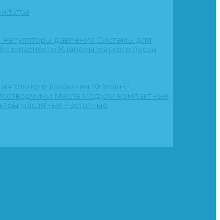
ильтра
и
Регуляторы давления
Системы для
 безопасности
Клапаны мягкого пуска
нимального давления
Клапаны
тоотводчики
Масла
Модули компактные
ьтры масляные
Частотные