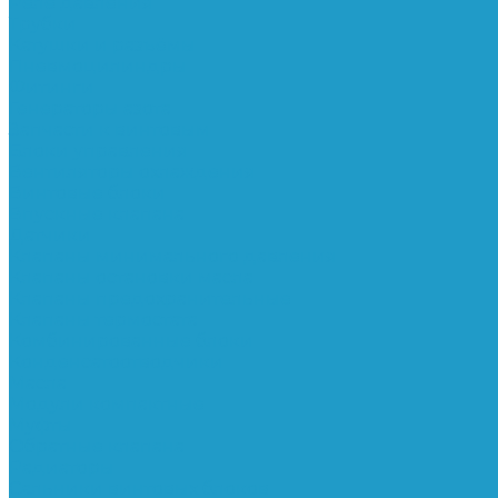
Реле давления
Трубки
Катушки и разъёмы
Пневмоцилиндры
Фитинги
Генераторы азота
Запчасти к винтовым
Блоки управления
Вентиляторы охлаждения
Винтовые блоки
Впускные клапана
Датчики
Клапаны минимального давления
Клапаны остановки масла
Клапаны предохранительные
Клапаны термостата
Комбинированные блоки
Конденсатоотводчики
Масла
Модули компактные
Муфты
Обратные клапана
Радиаторы
Сальники винтовых блоков