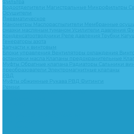
Фильтра
Водоотделители
Магистральные
Микрофильтры
С
Осушители
Пневматическое
Манометры
Маслораспылители
Мембранные осуш
смазки масляным туманом
Усилители давления
Фи
Конденсатоотводчики
Реле давления
Трубки
Кату
Генераторы азота
Запчасти к винтовым
Блоки управления
Вентиляторы охлаждения
Винт
остановки масла
Клапаны предохранительные
Кла
Муфты
Обратные клапана
Радиаторы
Сальники ви
преобразователи
Электромагнитные клапаны
РВД
Муфты обжимные
Рукава РВД
Фитинги
Ремни
Ремонт винтовых компрессоров
Опросные листы
Контакты
...
Компрессорное оборудование
Компрессоры
Винтовые
Спиральные