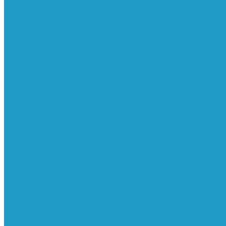
Ресиверы
Фильтра
Водоотделители
Магистральные
Микрофильтры
Сверхтонкой очистки
Субмикрофильтры
Картриджи фильтра
Осушители
Пневматическое
Манометры
Маслораспылители
Мембранные осушители
Микрофильтры-регуляторы
Пневмоглушители
Регуляторы давления
Системы для смазки масляным туманом
Усилители давления
Фильтры-регуляторы
Блокирующие клапаны
Клапаны безопасности
Клапаны мягкого пуска
Конденсатоотводчики