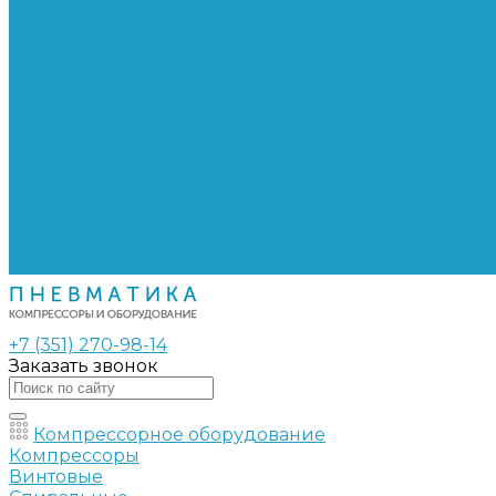
Сепараторы
Фильтры воздушные
Фильтры масляные
Частотные преобразователи
Электромагнитные клапаны
РВД
Муфты обжимные
Рукава РВД
Фитинги
Ремни
Ремонт винтовых компрессоров
Опросные листы
Контакты
+7 (351) 270-98-14
Заказать звонок
Компрессорное оборудование
Компрессоры
Винтовые