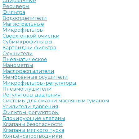
Спиральные
Ресиверы
Фильтра
Водоотделители
Магистральные
Микрофильтры
Сверхтонкой очистки
Субмикрофильтры
Картриджи фильтра
Осушители
Пневматическое
Манометры
Маслораспылители
Мембранные осушители
Микрофильтры-регуляторы
Пневмоглушители
Регуляторы давления
Системы для смазки масляным туманом
Усилители давления
Фильтры-регуляторы
Блокирующие клапаны
Клапаны безопасности
Клапаны мягкого пуска
Конденсатоотводчики