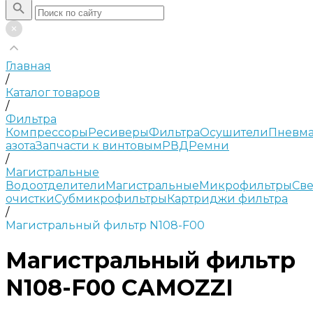
Главная
/
Каталог товаров
/
Фильтра
Компрессоры
Ресиверы
Фильтра
Осушители
Пневма
азота
Запчасти к винтовым
РВД
Ремни
/
Магистральные
Водоотделители
Магистральные
Микрофильтры
Све
очистки
Субмикрофильтры
Картриджи фильтра
/
Магистральный фильтр N108-F00
Магистральный фильтр
N108-F00 CAMOZZI