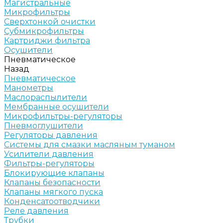
Магистральные
Микрофильтры
Сверхтонкой очистки
Субмикрофильтры
Картриджи фильтра
Осушители
Пневматическое
Назад
Пневматическое
Манометры
Маслораспылители
Мембранные осушители
Микрофильтры-регуляторы
Пневмоглушители
Регуляторы давления
Системы для смазки масляным туманом
Усилители давления
Фильтры-регуляторы
Блокирующие клапаны
Клапаны безопасности
Клапаны мягкого пуска
Конденсатоотводчики
Реле давления
Трубки