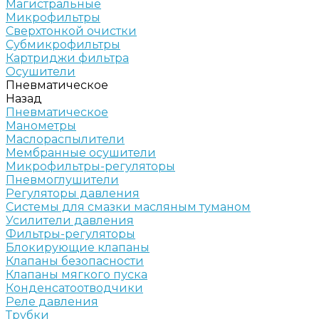
Магистральные
Микрофильтры
Сверхтонкой очистки
Субмикрофильтры
Картриджи фильтра
Осушители
Пневматическое
Назад
Пневматическое
Манометры
Маслораспылители
Мембранные осушители
Микрофильтры-регуляторы
Пневмоглушители
Регуляторы давления
Системы для смазки масляным туманом
Усилители давления
Фильтры-регуляторы
Блокирующие клапаны
Клапаны безопасности
Клапаны мягкого пуска
Конденсатоотводчики
Реле давления
Трубки