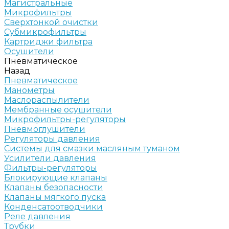
Магистральные
Микрофильтры
Сверхтонкой очистки
Субмикрофильтры
Картриджи фильтра
Осушители
Пневматическое
Назад
Пневматическое
Манометры
Маслораспылители
Мембранные осушители
Микрофильтры-регуляторы
Пневмоглушители
Регуляторы давления
Системы для смазки масляным туманом
Усилители давления
Фильтры-регуляторы
Блокирующие клапаны
Клапаны безопасности
Клапаны мягкого пуска
Конденсатоотводчики
Реле давления
Трубки