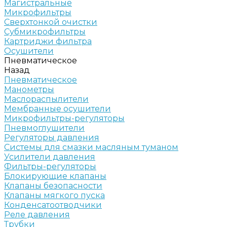
Магистральные
Микрофильтры
Сверхтонкой очистки
Субмикрофильтры
Картриджи фильтра
Осушители
Пневматическое
Назад
Пневматическое
Манометры
Маслораспылители
Мембранные осушители
Микрофильтры-регуляторы
Пневмоглушители
Регуляторы давления
Системы для смазки масляным туманом
Усилители давления
Фильтры-регуляторы
Блокирующие клапаны
Клапаны безопасности
Клапаны мягкого пуска
Конденсатоотводчики
Реле давления
Трубки