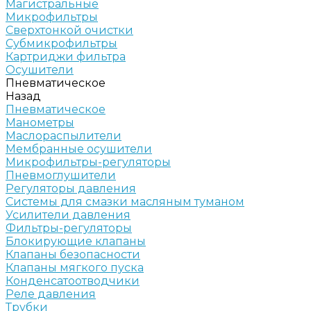
Магистральные
Микрофильтры
Сверхтонкой очистки
Субмикрофильтры
Картриджи фильтра
Осушители
Пневматическое
Назад
Пневматическое
Манометры
Маслораспылители
Мембранные осушители
Микрофильтры-регуляторы
Пневмоглушители
Регуляторы давления
Системы для смазки масляным туманом
Усилители давления
Фильтры-регуляторы
Блокирующие клапаны
Клапаны безопасности
Клапаны мягкого пуска
Конденсатоотводчики
Реле давления
Трубки