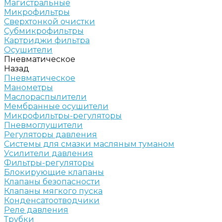
Магистральные
Микрофильтры
Сверхтонкой очистки
Субмикрофильтры
Картриджи фильтра
Осушители
Пневматическое
Назад
Пневматическое
Манометры
Маслораспылители
Мембранные осушители
Микрофильтры-регуляторы
Пневмоглушители
Регуляторы давления
Системы для смазки масляным туманом
Усилители давления
Фильтры-регуляторы
Блокирующие клапаны
Клапаны безопасности
Клапаны мягкого пуска
Конденсатоотводчики
Реле давления
Трубки