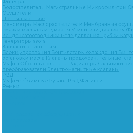
Фильтра
Водоотделители
Магистральные
Микрофильтры
С
Осушители
Пневматическое
Манометры
Маслораспылители
Мембранные осуш
смазки масляным туманом
Усилители давления
Фи
Конденсатоотводчики
Реле давления
Трубки
Кату
Генераторы азота
Запчасти к винтовым
Блоки управления
Вентиляторы охлаждения
Винт
остановки масла
Клапаны предохранительные
Кла
Муфты
Обратные клапана
Радиаторы
Сальники ви
преобразователи
Электромагнитные клапаны
РВД
Муфты обжимные
Рукава РВД
Фитинги
Ремни
Ремонт винтовых компрессоров
Опросные листы
Контакты
...
Компрессорное оборудование
Компрессоры
Винтовые
Спиральные