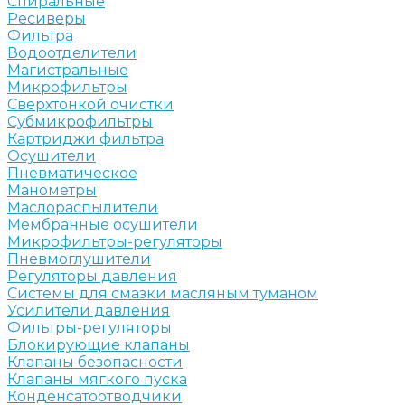
Спиральные
Ресиверы
Фильтра
Водоотделители
Магистральные
Микрофильтры
Сверхтонкой очистки
Субмикрофильтры
Картриджи фильтра
Осушители
Пневматическое
Манометры
Маслораспылители
Мембранные осушители
Микрофильтры-регуляторы
Пневмоглушители
Регуляторы давления
Системы для смазки масляным туманом
Усилители давления
Фильтры-регуляторы
Блокирующие клапаны
Клапаны безопасности
Клапаны мягкого пуска
Конденсатоотводчики