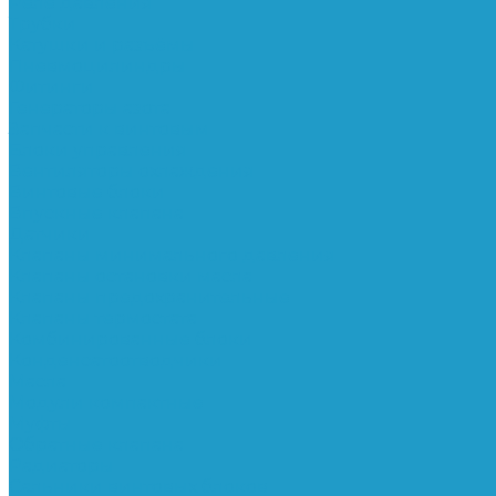
Реле давления
Трубки
Катушки и разъёмы
Пневмоцилиндры
Фитинги
Генераторы азота
Запчасти к винтовым
Блоки управления
Вентиляторы охлаждения
Винтовые блоки
Впускные клапана
Датчики
Клапаны минимального давления
Клапаны остановки масла
Клапаны предохранительные
Клапаны термостата
Комбинированные блоки
Конденсатоотводчики
Масла
Модули компактные
Муфты
Обратные клапана
Радиаторы
Сальники винтовых блоков