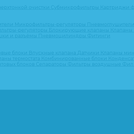
верхтонкой очистки
Субмикрофильтры
Картриджи ф
ители
Микрофильтры-регуляторы
Пневмоглушител
льтры-регуляторы
Блокирующие клапаны
Клапаны
шки и разъёмы
Пневмоцилиндры
Фитинги
овые блоки
Впускные клапана
Датчики
Клапаны ми
паны термостата
Комбинированные блоки
Конденса
нтовых блоков
Сепараторы
Фильтры воздушные
Фил