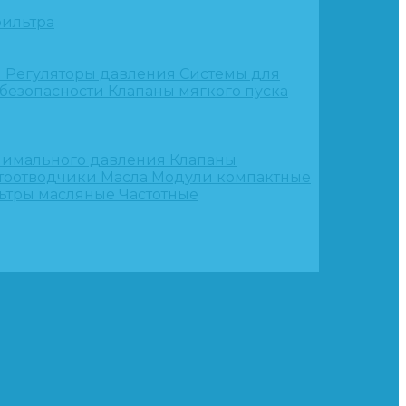
ильтра
и
Регуляторы давления
Системы для
 безопасности
Клапаны мягкого пуска
нимального давления
Клапаны
тоотводчики
Масла
Модули компактные
ьтры масляные
Частотные