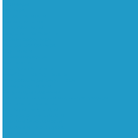
Ресиверы
Фильтра
Водоотделители
Магистральные
Микрофильтры
Сверхтонкой очистки
Субмикрофильтры
Картриджи фильтра
Осушители
Пневматическое
Манометры
Маслораспылители
Мембранные осушители
Микрофильтры-регуляторы
Пневмоглушители
Регуляторы давления
Системы для смазки масляным туманом
Усилители давления
Фильтры-регуляторы
Блокирующие клапаны
Клапаны безопасности
Клапаны мягкого пуска
Конденсатоотводчики