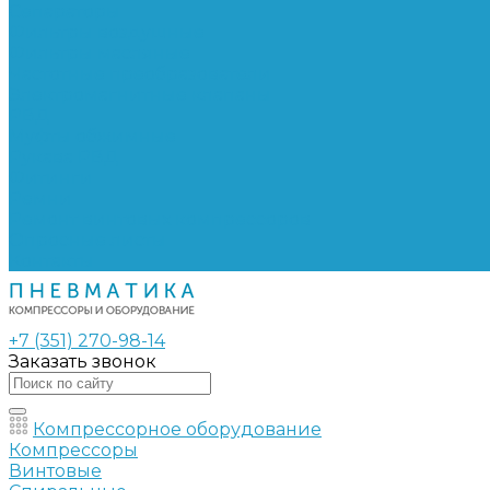
Сепараторы
Фильтры воздушные
Фильтры масляные
Частотные преобразователи
Электромагнитные клапаны
РВД
Муфты обжимные
Рукава РВД
Фитинги
Ремни
Ремонт винтовых компрессоров
Опросные листы
Контакты
+7 (351) 270-98-14
Заказать звонок
Компрессорное оборудование
Компрессоры
Винтовые