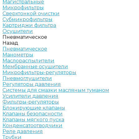
Магистральные
Микрофильтры
Сверхтонкой очистки
Субмикрофильтры
Картриджи фильтра
Осушители
Пневматическое
Назад
Пневматическое
Манометры
Маслораспылители
Мембранные осушители
Микрофильтры-регуляторы
Пневмоглушители
Регуляторы давления
Системы для смазки масляным туманом
Усилители давления
Фильтры-регуляторы
Блокирующие клапаны
Клапаны безопасности
Клапаны мягкого пуска
Конденсатоотводчики
Реле давления
Трубки