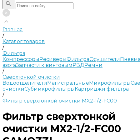
Главная
/
Каталог товаров
/
Фильтра
Компрессоры
Ресиверы
Фильтра
Осушители
Пневма
азота
Запчасти к винтовым
РВД
Ремни
/
Сверхтонкой очистки
Водоотделители
Магистральные
Микрофильтры
Све
очистки
Субмикрофильтры
Картриджи фильтра
/
Фильтр сверхтонкой очистки MX2-1/2-FC00
Фильтр сверхтонкой
очистки MX2-1/2-FC00