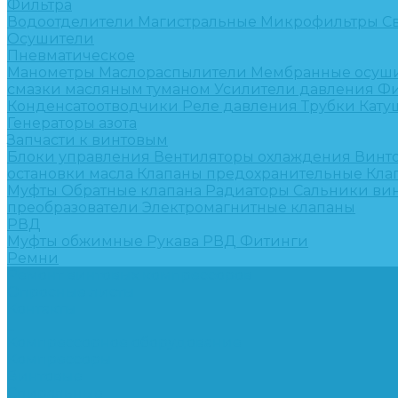
Фильтра
Водоотделители
Магистральные
Микрофильтры
С
Осушители
Пневматическое
Манометры
Маслораспылители
Мембранные осуш
смазки масляным туманом
Усилители давления
Фи
Конденсатоотводчики
Реле давления
Трубки
Кату
Генераторы азота
Запчасти к винтовым
Блоки управления
Вентиляторы охлаждения
Винт
остановки масла
Клапаны предохранительные
Кла
Муфты
Обратные клапана
Радиаторы
Сальники ви
преобразователи
Электромагнитные клапаны
РВД
Муфты обжимные
Рукава РВД
Фитинги
Ремни
Ремонт винтовых компрессоров
Опросные листы
Контакты
...
Компрессорное оборудование
Компрессоры
Винтовые
Спиральные