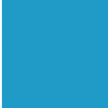
Реле давления
Трубки
Катушки и разъёмы
Пневмоцилиндры
Фитинги
Генераторы азота
Запчасти к винтовым
Блоки управления
Вентиляторы охлаждения
Винтовые блоки
Впускные клапана
Датчики
Клапаны минимального давления
Клапаны остановки масла
Клапаны предохранительные
Клапаны термостата
Комбинированные блоки
Конденсатоотводчики
Масла
Модули компактные
Муфты
Обратные клапана
Радиаторы
Сальники винтовых блоков