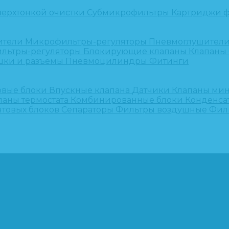
верхтонкой очистки
Субмикрофильтры
Картриджи ф
ители
Микрофильтры-регуляторы
Пневмоглушител
льтры-регуляторы
Блокирующие клапаны
Клапаны
шки и разъёмы
Пневмоцилиндры
Фитинги
овые блоки
Впускные клапана
Датчики
Клапаны ми
паны термостата
Комбинированные блоки
Конденса
нтовых блоков
Сепараторы
Фильтры воздушные
Фил