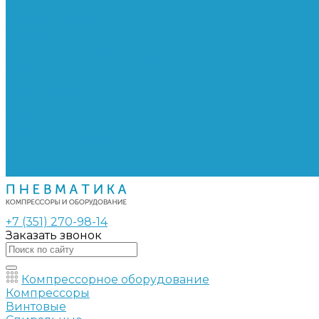
Сепараторы
Фильтры воздушные
Фильтры масляные
Частотные преобразователи
Электромагнитные клапаны
РВД
Муфты обжимные
Рукава РВД
Фитинги
Ремни
Ремонт винтовых компрессоров
Опросные листы
Контакты
+7 (351) 270-98-14
Заказать звонок
Компрессорное оборудование
Компрессоры
Винтовые