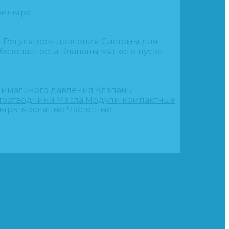
ильтра
и
Регуляторы давления
Системы для
 безопасности
Клапаны мягкого пуска
нимального давления
Клапаны
тоотводчики
Масла
Модули компактные
ьтры масляные
Частотные