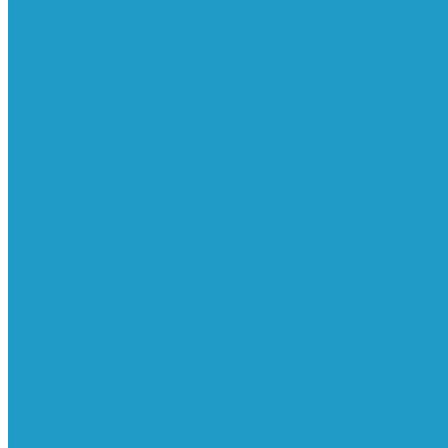
Ресиверы
Фильтра
Водоотделители
Магистральные
Микрофильтры
Сверхтонкой очистки
Субмикрофильтры
Картриджи фильтра
Осушители
Пневматическое
Манометры
Маслораспылители
Мембранные осушители
Микрофильтры-регуляторы
Пневмоглушители
Регуляторы давления
Системы для смазки масляным туманом
Усилители давления
Фильтры-регуляторы
Блокирующие клапаны
Клапаны безопасности
Клапаны мягкого пуска
Конденсатоотводчики