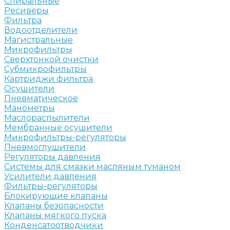
Спиральные
Ресиверы
Фильтра
Водоотделители
Магистральные
Микрофильтры
Сверхтонкой очистки
Субмикрофильтры
Картриджи фильтра
Осушители
Пневматическое
Манометры
Маслораспылители
Мембранные осушители
Микрофильтры-регуляторы
Пневмоглушители
Регуляторы давления
Системы для смазки масляным туманом
Усилители давления
Фильтры-регуляторы
Блокирующие клапаны
Клапаны безопасности
Клапаны мягкого пуска
Конденсатоотводчики