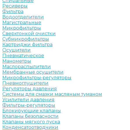
Спиральные
Ресиверы
Фильтра
Водоотделители
Магистральные
Микрофильтры
Сверхтонкой очистки
Субмикрофильтры
Картриджи фильтра
Осушители
Пневматическое
Манометры
Маслораспылители
Мембранные осушители
Микрофильтры-регуляторы
Пневмоглушители
Регуляторы давления
Системы для смазки масляным туманом
Усилители давления
Фильтры-регуляторы
Блокирующие клапаны
Клапаны безопасности
Клапаны мягкого пуска
Конденсатоотводчики