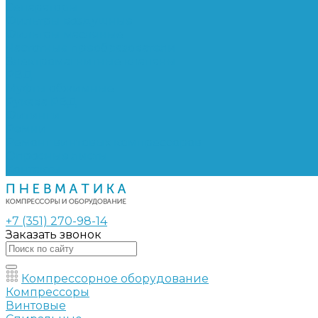
Сепараторы
Фильтры воздушные
Фильтры масляные
Частотные преобразователи
Электромагнитные клапаны
РВД
Муфты обжимные
Рукава РВД
Фитинги
Ремни
Ремонт винтовых компрессоров
Опросные листы
Контакты
+7 (351) 270-98-14
Заказать звонок
Компрессорное оборудование
Компрессоры
Винтовые