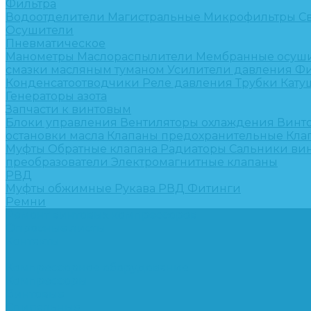
Фильтра
Водоотделители
Магистральные
Микрофильтры
С
Осушители
Пневматическое
Манометры
Маслораспылители
Мембранные осуш
смазки масляным туманом
Усилители давления
Фи
Конденсатоотводчики
Реле давления
Трубки
Кату
Генераторы азота
Запчасти к винтовым
Блоки управления
Вентиляторы охлаждения
Винт
остановки масла
Клапаны предохранительные
Кла
Муфты
Обратные клапана
Радиаторы
Сальники ви
преобразователи
Электромагнитные клапаны
РВД
Муфты обжимные
Рукава РВД
Фитинги
Ремни
Ремонт винтовых компрессоров
Опросные листы
Контакты
...
Компрессорное оборудование
Компрессоры
Винтовые
Спиральные