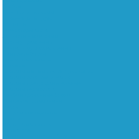
Реле давления
Трубки
Катушки и разъёмы
Пневмоцилиндры
Фитинги
Генераторы азота
Запчасти к винтовым
Блоки управления
Вентиляторы охлаждения
Винтовые блоки
Впускные клапана
Датчики
Клапаны минимального давления
Клапаны остановки масла
Клапаны предохранительные
Клапаны термостата
Комбинированные блоки
Конденсатоотводчики
Масла
Модули компактные
Муфты
Обратные клапана
Радиаторы
Сальники винтовых блоков