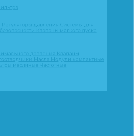
ильтра
и
Регуляторы давления
Системы для
 безопасности
Клапаны мягкого пуска
нимального давления
Клапаны
тоотводчики
Масла
Модули компактные
ьтры масляные
Частотные