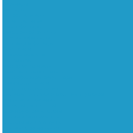
Ресиверы
Фильтра
Водоотделители
Магистральные
Микрофильтры
Сверхтонкой очистки
Субмикрофильтры
Картриджи фильтра
Осушители
Пневматическое
Манометры
Маслораспылители
Мембранные осушители
Микрофильтры-регуляторы
Пневмоглушители
Регуляторы давления
Системы для смазки масляным туманом
Усилители давления
Фильтры-регуляторы
Блокирующие клапаны
Клапаны безопасности
Клапаны мягкого пуска
Конденсатоотводчики