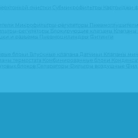
верхтонкой очистки
Субмикрофильтры
Картриджи ф
ители
Микрофильтры-регуляторы
Пневмоглушител
льтры-регуляторы
Блокирующие клапаны
Клапаны
шки и разъёмы
Пневмоцилиндры
Фитинги
овые блоки
Впускные клапана
Датчики
Клапаны ми
паны термостата
Комбинированные блоки
Конденса
нтовых блоков
Сепараторы
Фильтры воздушные
Фил