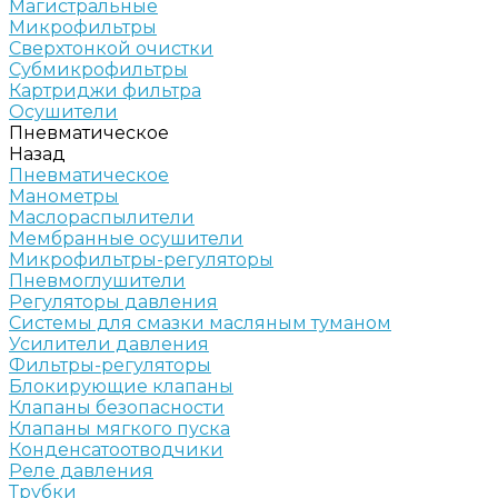
Магистральные
Микрофильтры
Сверхтонкой очистки
Субмикрофильтры
Картриджи фильтра
Осушители
Пневматическое
Назад
Пневматическое
Манометры
Маслораспылители
Мембранные осушители
Микрофильтры-регуляторы
Пневмоглушители
Регуляторы давления
Системы для смазки масляным туманом
Усилители давления
Фильтры-регуляторы
Блокирующие клапаны
Клапаны безопасности
Клапаны мягкого пуска
Конденсатоотводчики
Реле давления
Трубки