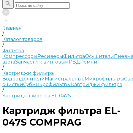
Главная
/
Каталог товаров
/
Фильтра
Компрессоры
Ресиверы
Фильтра
Осушители
Пневма
азота
Запчасти к винтовым
РВД
Ремни
/
Картриджи фильтра
Водоотделители
Магистральные
Микрофильтры
Све
очистки
Субмикрофильтры
Картриджи фильтра
/
Картридж фильтра EL-047S
Картридж фильтра EL-
047S COMPRAG