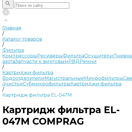
Главная
/
Каталог товаров
/
Фильтра
Компрессоры
Ресиверы
Фильтра
Осушители
Пневма
азота
Запчасти к винтовым
РВД
Ремни
/
Картриджи фильтра
Водоотделители
Магистральные
Микрофильтры
Све
очистки
Субмикрофильтры
Картриджи фильтра
/
Картридж фильтра EL-047M
Картридж фильтра EL-
047M COMPRAG