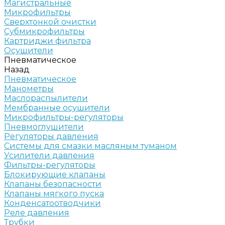
Магистральные
Микрофильтры
Сверхтонкой очистки
Субмикрофильтры
Картриджи фильтра
Осушители
Пневматическое
Назад
Пневматическое
Манометры
Маслораспылители
Мембранные осушители
Микрофильтры-регуляторы
Пневмоглушители
Регуляторы давления
Системы для смазки масляным туманом
Усилители давления
Фильтры-регуляторы
Блокирующие клапаны
Клапаны безопасности
Клапаны мягкого пуска
Конденсатоотводчики
Реле давления
Трубки