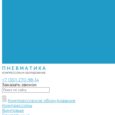
Сепараторы
Фильтры воздушные
Фильтры масляные
Частотные преобразователи
Электромагнитные клапаны
РВД
Муфты обжимные
Рукава РВД
Фитинги
Ремни
Ремонт винтовых компрессоров
Опросные листы
Контакты
+7 (351) 270-98-14
Заказать звонок
Компрессорное оборудование
Компрессоры
Винтовые