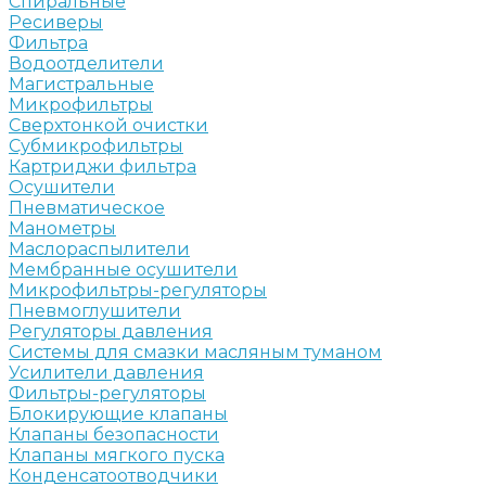
Спиральные
Ресиверы
Фильтра
Водоотделители
Магистральные
Микрофильтры
Сверхтонкой очистки
Субмикрофильтры
Картриджи фильтра
Осушители
Пневматическое
Манометры
Маслораспылители
Мембранные осушители
Микрофильтры-регуляторы
Пневмоглушители
Регуляторы давления
Системы для смазки масляным туманом
Усилители давления
Фильтры-регуляторы
Блокирующие клапаны
Клапаны безопасности
Клапаны мягкого пуска
Конденсатоотводчики