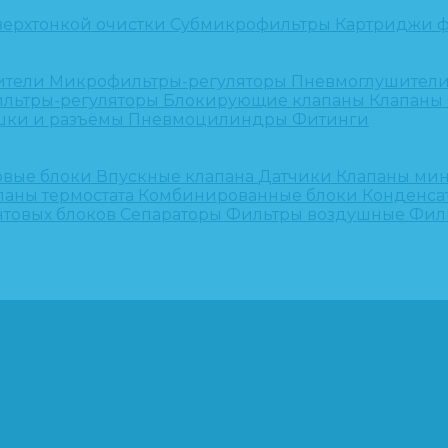
верхтонкой очистки
Субмикрофильтры
Картриджи ф
ители
Микрофильтры-регуляторы
Пневмоглушител
льтры-регуляторы
Блокирующие клапаны
Клапаны
шки и разъёмы
Пневмоцилиндры
Фитинги
овые блоки
Впускные клапана
Датчики
Клапаны ми
паны термостата
Комбинированные блоки
Конденса
нтовых блоков
Сепараторы
Фильтры воздушные
Фил