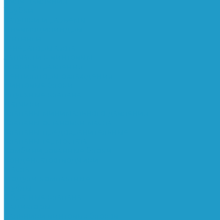
Реле давления
Трубки
Катушки и разъёмы
Пневмоцилиндры
Фитинги
Генераторы азота
Запчасти к винтовым
Блоки управления
Вентиляторы охлаждения
Винтовые блоки
Впускные клапана
Датчики
Клапаны минимального давления
Клапаны остановки масла
Клапаны предохранительные
Клапаны термостата
Комбинированные блоки
Конденсатоотводчики
Масла
Модули компактные
Муфты
Обратные клапана
Радиаторы
Сальники винтовых блоков