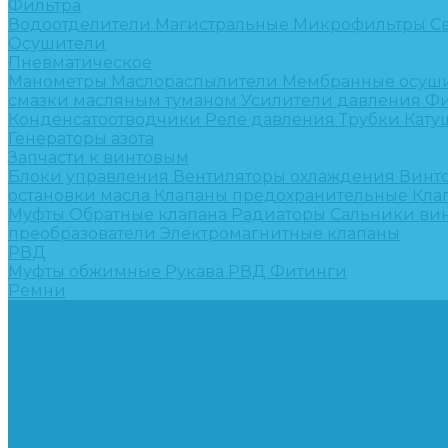
Фильтра
Водоотделители
Магистральные
Микрофильтры
С
Осушители
Пневматическое
Манометры
Маслораспылители
Мембранные осуш
смазки масляным туманом
Усилители давления
Фи
Конденсатоотводчики
Реле давления
Трубки
Кату
Генераторы азота
Запчасти к винтовым
Блоки управления
Вентиляторы охлаждения
Винт
остановки масла
Клапаны предохранительные
Кла
Муфты
Обратные клапана
Радиаторы
Сальники ви
преобразователи
Электромагнитные клапаны
РВД
Муфты обжимные
Рукава РВД
Фитинги
Ремни
Ремонт винтовых компрессоров
Опросные листы
Контакты
...
Компрессорное оборудование
Компрессоры
Винтовые
Спиральные