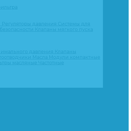
ильтра
и
Регуляторы давления
Системы для
 безопасности
Клапаны мягкого пуска
нимального давления
Клапаны
тоотводчики
Масла
Модули компактные
ьтры масляные
Частотные