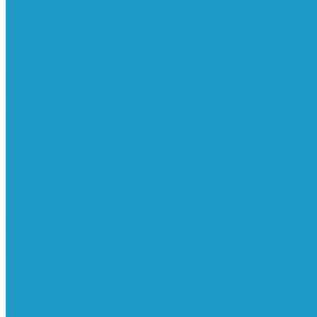
Ресиверы
Фильтра
Водоотделители
Магистральные
Микрофильтры
Сверхтонкой очистки
Субмикрофильтры
Картриджи фильтра
Осушители
Пневматическое
Манометры
Маслораспылители
Мембранные осушители
Микрофильтры-регуляторы
Пневмоглушители
Регуляторы давления
Системы для смазки масляным туманом
Усилители давления
Фильтры-регуляторы
Блокирующие клапаны
Клапаны безопасности
Клапаны мягкого пуска
Конденсатоотводчики