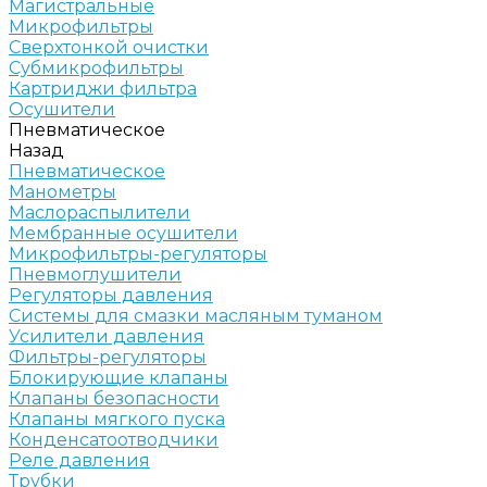
Магистральные
Микрофильтры
Сверхтонкой очистки
Субмикрофильтры
Картриджи фильтра
Осушители
Пневматическое
Назад
Пневматическое
Манометры
Маслораспылители
Мембранные осушители
Микрофильтры-регуляторы
Пневмоглушители
Регуляторы давления
Системы для смазки масляным туманом
Усилители давления
Фильтры-регуляторы
Блокирующие клапаны
Клапаны безопасности
Клапаны мягкого пуска
Конденсатоотводчики
Реле давления
Трубки