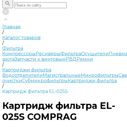
Главная
/
Каталог товаров
/
Фильтра
Компрессоры
Ресиверы
Фильтра
Осушители
Пневма
азота
Запчасти к винтовым
РВД
Ремни
/
Картриджи фильтра
Водоотделители
Магистральные
Микрофильтры
Све
очистки
Субмикрофильтры
Картриджи фильтра
/
Картридж фильтра EL-025S
Картридж фильтра EL-
025S COMPRAG