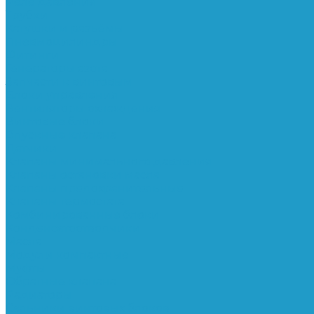
Реле давления
Трубки
Катушки и разъёмы
Пневмоцилиндры
Фитинги
Генераторы азота
Запчасти к винтовым
Блоки управления
Вентиляторы охлаждения
Винтовые блоки
Впускные клапана
Датчики
Клапаны минимального давления
Клапаны остановки масла
Клапаны предохранительные
Клапаны термостата
Комбинированные блоки
Конденсатоотводчики
Масла
Модули компактные
Муфты
Обратные клапана
Радиаторы
Сальники винтовых блоков