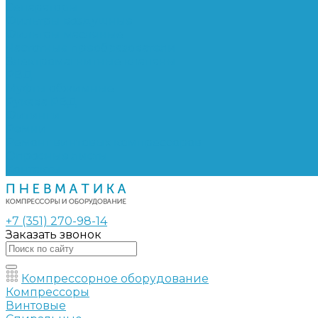
Сепараторы
Фильтры воздушные
Фильтры масляные
Частотные преобразователи
Электромагнитные клапаны
РВД
Муфты обжимные
Рукава РВД
Фитинги
Ремни
Ремонт винтовых компрессоров
Опросные листы
Контакты
+7 (351) 270-98-14
Заказать звонок
Компрессорное оборудование
Компрессоры
Винтовые