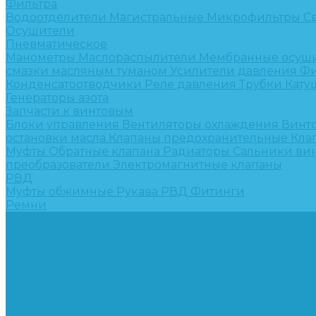
Фильтра
Водоотделители
Магистральные
Микрофильтры
С
Осушители
Пневматическое
Манометры
Маслораспылители
Мембранные осуш
смазки масляным туманом
Усилители давления
Фи
Конденсатоотводчики
Реле давления
Трубки
Кату
Генераторы азота
Запчасти к винтовым
Блоки управления
Вентиляторы охлаждения
Винт
остановки масла
Клапаны предохранительные
Кла
Муфты
Обратные клапана
Радиаторы
Сальники ви
преобразователи
Электромагнитные клапаны
РВД
Муфты обжимные
Рукава РВД
Фитинги
Ремни
Ремонт винтовых компрессоров
Опросные листы
Контакты
...
Компрессорное оборудование
Компрессоры
Винтовые
Спиральные