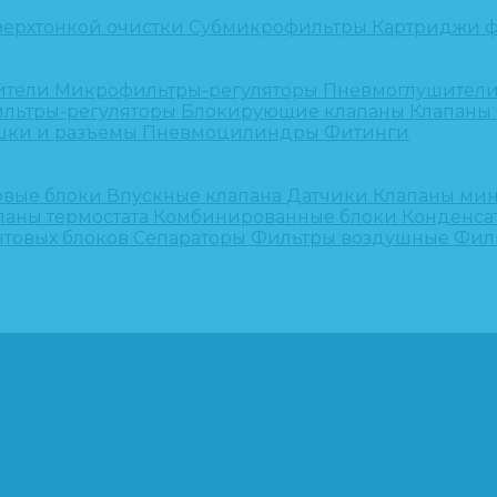
верхтонкой очистки
Субмикрофильтры
Картриджи ф
ители
Микрофильтры-регуляторы
Пневмоглушител
льтры-регуляторы
Блокирующие клапаны
Клапаны
шки и разъёмы
Пневмоцилиндры
Фитинги
овые блоки
Впускные клапана
Датчики
Клапаны ми
паны термостата
Комбинированные блоки
Конденса
нтовых блоков
Сепараторы
Фильтры воздушные
Фил