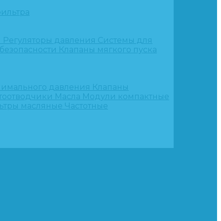
ильтра
и
Регуляторы давления
Системы для
 безопасности
Клапаны мягкого пуска
нимального давления
Клапаны
тоотводчики
Масла
Модули компактные
ьтры масляные
Частотные