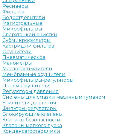
Спиральные
Ресиверы
Фильтра
Водоотделители
Магистральные
Микрофильтры
Сверхтонкой очистки
Субмикрофильтры
Картриджи фильтра
Осушители
Пневматическое
Манометры
Маслораспылители
Мембранные осушители
Микрофильтры-регуляторы
Пневмоглушители
Регуляторы давления
Системы для смазки масляным туманом
Усилители давления
Фильтры-регуляторы
Блокирующие клапаны
Клапаны безопасности
Клапаны мягкого пуска
Конденсатоотводчики