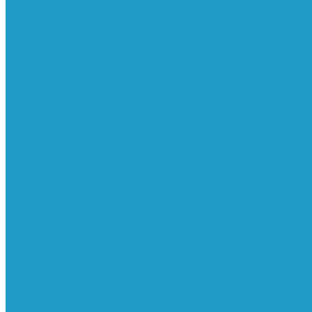
Ресиверы
Фильтра
Водоотделители
Магистральные
Микрофильтры
Сверхтонкой очистки
Субмикрофильтры
Картриджи фильтра
Осушители
Пневматическое
Манометры
Маслораспылители
Мембранные осушители
Микрофильтры-регуляторы
Пневмоглушители
Регуляторы давления
Системы для смазки масляным туманом
Усилители давления
Фильтры-регуляторы
Блокирующие клапаны
Клапаны безопасности
Клапаны мягкого пуска
Конденсатоотводчики