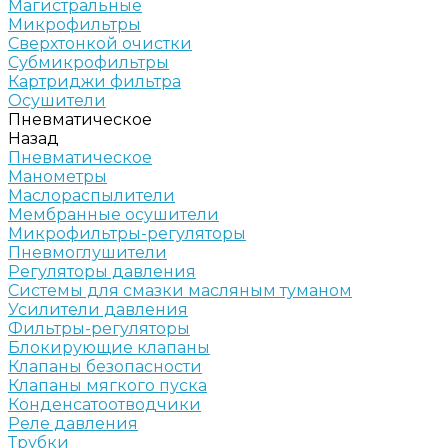
Магистральные
Микрофильтры
Сверхтонкой очистки
Субмикрофильтры
Картриджи фильтра
Осушители
Пневматическое
Назад
Пневматическое
Манометры
Маслораспылители
Мембранные осушители
Микрофильтры-регуляторы
Пневмоглушители
Регуляторы давления
Системы для смазки масляным туманом
Усилители давления
Фильтры-регуляторы
Блокирующие клапаны
Клапаны безопасности
Клапаны мягкого пуска
Конденсатоотводчики
Реле давления
Трубки