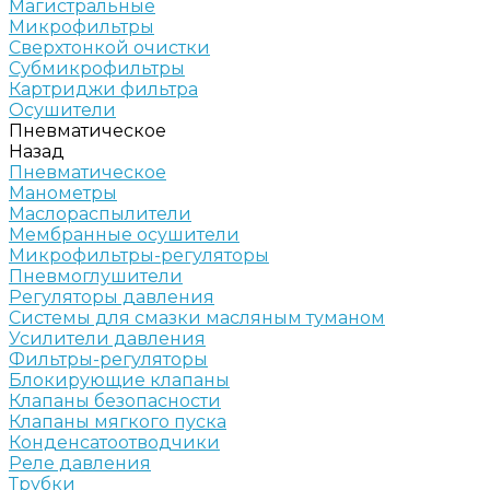
Магистральные
Микрофильтры
Сверхтонкой очистки
Субмикрофильтры
Картриджи фильтра
Осушители
Пневматическое
Назад
Пневматическое
Манометры
Маслораспылители
Мембранные осушители
Микрофильтры-регуляторы
Пневмоглушители
Регуляторы давления
Системы для смазки масляным туманом
Усилители давления
Фильтры-регуляторы
Блокирующие клапаны
Клапаны безопасности
Клапаны мягкого пуска
Конденсатоотводчики
Реле давления
Трубки