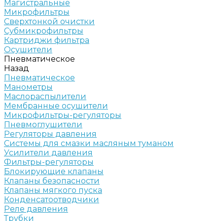
Магистральные
Микрофильтры
Сверхтонкой очистки
Субмикрофильтры
Картриджи фильтра
Осушители
Пневматическое
Назад
Пневматическое
Манометры
Маслораспылители
Мембранные осушители
Микрофильтры-регуляторы
Пневмоглушители
Регуляторы давления
Системы для смазки масляным туманом
Усилители давления
Фильтры-регуляторы
Блокирующие клапаны
Клапаны безопасности
Клапаны мягкого пуска
Конденсатоотводчики
Реле давления
Трубки