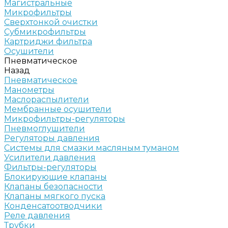
Магистральные
Микрофильтры
Сверхтонкой очистки
Субмикрофильтры
Картриджи фильтра
Осушители
Пневматическое
Назад
Пневматическое
Манометры
Маслораспылители
Мембранные осушители
Микрофильтры-регуляторы
Пневмоглушители
Регуляторы давления
Системы для смазки масляным туманом
Усилители давления
Фильтры-регуляторы
Блокирующие клапаны
Клапаны безопасности
Клапаны мягкого пуска
Конденсатоотводчики
Реле давления
Трубки