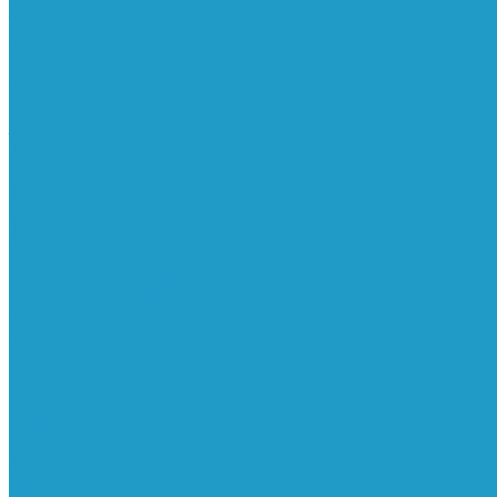
Реле давления
Трубки
Катушки и разъёмы
Пневмоцилиндры
Фитинги
Генераторы азота
Запчасти к винтовым
Блоки управления
Вентиляторы охлаждения
Винтовые блоки
Впускные клапана
Датчики
Клапаны минимального давления
Клапаны остановки масла
Клапаны предохранительные
Клапаны термостата
Комбинированные блоки
Конденсатоотводчики
Масла
Модули компактные
Муфты
Обратные клапана
Радиаторы
Сальники винтовых блоков