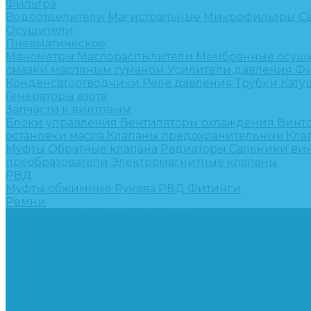
Фильтра
Водоотделители
Магистральные
Микрофильтры
С
Осушители
Пневматическое
Манометры
Маслораспылители
Мембранные осуш
смазки масляным туманом
Усилители давления
Фи
Конденсатоотводчики
Реле давления
Трубки
Кату
Генераторы азота
Запчасти к винтовым
Блоки управления
Вентиляторы охлаждения
Винт
остановки масла
Клапаны предохранительные
Кла
Муфты
Обратные клапана
Радиаторы
Сальники ви
преобразователи
Электромагнитные клапаны
РВД
Муфты обжимные
Рукава РВД
Фитинги
Ремни
Ремонт винтовых компрессоров
Опросные листы
Контакты
...
Компрессорное оборудование
Компрессоры
Винтовые
Спиральные