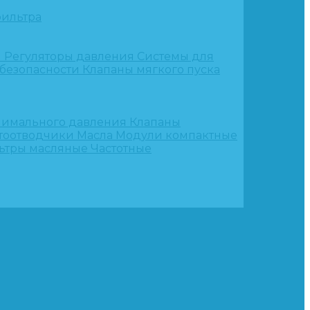
ильтра
и
Регуляторы давления
Системы для
 безопасности
Клапаны мягкого пуска
нимального давления
Клапаны
тоотводчики
Масла
Модули компактные
ьтры масляные
Частотные