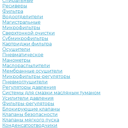
Спиральные
Ресиверы
Фильтра
Водоотделители
Магистральные
Микрофильтры
Сверхтонкой очистки
Субмикрофильтры
Картриджи фильтра
Осушители
Пневматическое
Манометры
Маслораспылители
Мембранные осушители
Микрофильтры-регуляторы
Пневмоглушители
Регуляторы давления
Системы для смазки масляным туманом
Усилители давления
Фильтры-регуляторы
Блокирующие клапаны
Клапаны безопасности
Клапаны мягкого пуска
Конденсатоотводчики