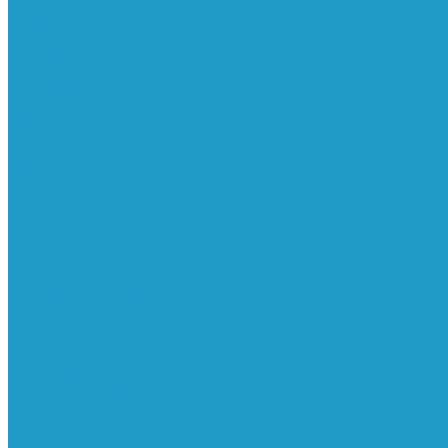
Ресиверы
Фильтра
Водоотделители
Магистральные
Микрофильтры
Сверхтонкой очистки
Субмикрофильтры
Картриджи фильтра
Осушители
Пневматическое
Манометры
Маслораспылители
Мембранные осушители
Микрофильтры-регуляторы
Пневмоглушители
Регуляторы давления
Системы для смазки масляным туманом
Усилители давления
Фильтры-регуляторы
Блокирующие клапаны
Клапаны безопасности
Клапаны мягкого пуска
Конденсатоотводчики