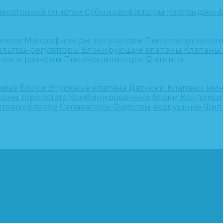
верхтонкой очистки
Субмикрофильтры
Картриджи ф
ители
Микрофильтры-регуляторы
Пневмоглушител
льтры-регуляторы
Блокирующие клапаны
Клапаны
шки и разъёмы
Пневмоцилиндры
Фитинги
овые блоки
Впускные клапана
Датчики
Клапаны ми
паны термостата
Комбинированные блоки
Конденса
нтовых блоков
Сепараторы
Фильтры воздушные
Фил