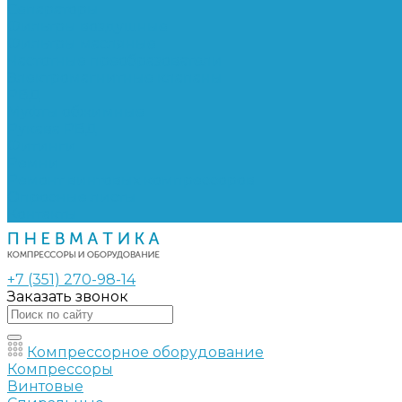
Сепараторы
Фильтры воздушные
Фильтры масляные
Частотные преобразователи
Электромагнитные клапаны
РВД
Муфты обжимные
Рукава РВД
Фитинги
Ремни
Ремонт винтовых компрессоров
Опросные листы
Контакты
+7 (351) 270-98-14
Заказать звонок
Компрессорное оборудование
Компрессоры
Винтовые