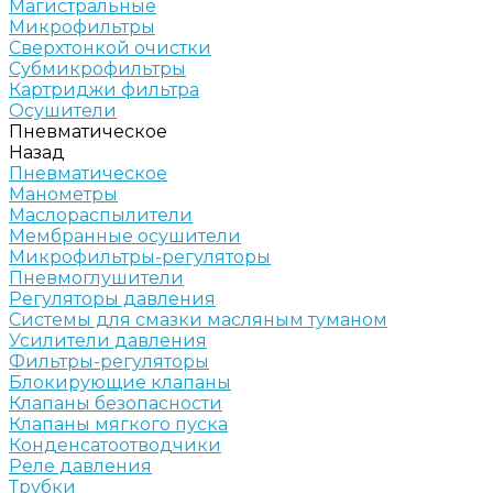
Магистральные
Микрофильтры
Сверхтонкой очистки
Субмикрофильтры
Картриджи фильтра
Осушители
Пневматическое
Назад
Пневматическое
Манометры
Маслораспылители
Мембранные осушители
Микрофильтры-регуляторы
Пневмоглушители
Регуляторы давления
Системы для смазки масляным туманом
Усилители давления
Фильтры-регуляторы
Блокирующие клапаны
Клапаны безопасности
Клапаны мягкого пуска
Конденсатоотводчики
Реле давления
Трубки