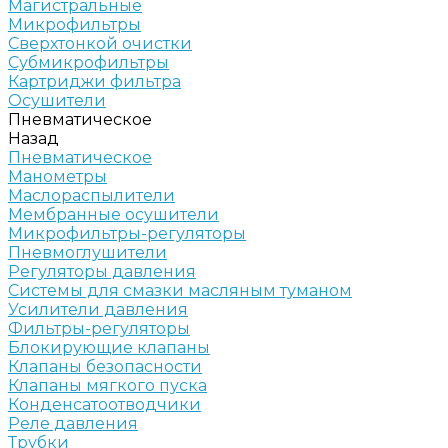
Магистральные
Микрофильтры
Сверхтонкой очистки
Субмикрофильтры
Картриджи фильтра
Осушители
Пневматическое
Назад
Пневматическое
Манометры
Маслораспылители
Мембранные осушители
Микрофильтры-регуляторы
Пневмоглушители
Регуляторы давления
Системы для смазки масляным туманом
Усилители давления
Фильтры-регуляторы
Блокирующие клапаны
Клапаны безопасности
Клапаны мягкого пуска
Конденсатоотводчики
Реле давления
Трубки