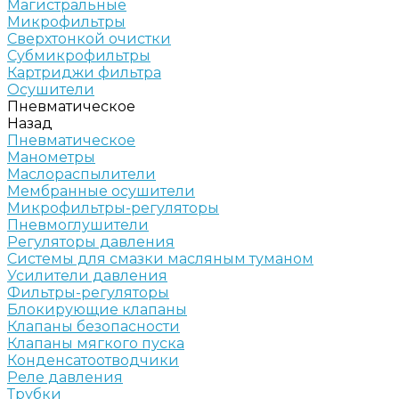
Магистральные
Микрофильтры
Сверхтонкой очистки
Субмикрофильтры
Картриджи фильтра
Осушители
Пневматическое
Назад
Пневматическое
Манометры
Маслораспылители
Мембранные осушители
Микрофильтры-регуляторы
Пневмоглушители
Регуляторы давления
Системы для смазки масляным туманом
Усилители давления
Фильтры-регуляторы
Блокирующие клапаны
Клапаны безопасности
Клапаны мягкого пуска
Конденсатоотводчики
Реле давления
Трубки