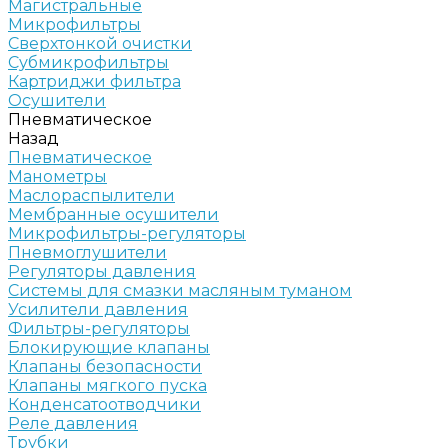
Магистральные
Микрофильтры
Сверхтонкой очистки
Субмикрофильтры
Картриджи фильтра
Осушители
Пневматическое
Назад
Пневматическое
Манометры
Маслораспылители
Мембранные осушители
Микрофильтры-регуляторы
Пневмоглушители
Регуляторы давления
Системы для смазки масляным туманом
Усилители давления
Фильтры-регуляторы
Блокирующие клапаны
Клапаны безопасности
Клапаны мягкого пуска
Конденсатоотводчики
Реле давления
Трубки