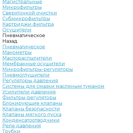
Магистральные
Микрофильтры
Сверхтонкой очистки
Субмикрофильтры
Картриджи фильтра
Осушители
Пневматическое
Назад
Пневматическое
Манометры
Маслораспылители
Мембранные осушители
Микрофильтры-регуляторы
Пневмоглушители
Регуляторы давления
Системы для смазки масляным туманом
Усилители давления
Фильтры-регуляторы
Блокирующие клапаны
Клапаны безопасности
Клапаны мягкого пуска
Конденсатоотводчики
Реле давления
Трубки