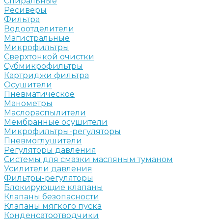
Спиральные
Ресиверы
Фильтра
Водоотделители
Магистральные
Микрофильтры
Сверхтонкой очистки
Субмикрофильтры
Картриджи фильтра
Осушители
Пневматическое
Манометры
Маслораспылители
Мембранные осушители
Микрофильтры-регуляторы
Пневмоглушители
Регуляторы давления
Системы для смазки масляным туманом
Усилители давления
Фильтры-регуляторы
Блокирующие клапаны
Клапаны безопасности
Клапаны мягкого пуска
Конденсатоотводчики