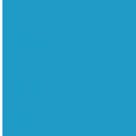
Реле давления
Трубки
Катушки и разъёмы
Пневмоцилиндры
Фитинги
Генераторы азота
Запчасти к винтовым
Блоки управления
Вентиляторы охлаждения
Винтовые блоки
Впускные клапана
Датчики
Клапаны минимального давления
Клапаны остановки масла
Клапаны предохранительные
Клапаны термостата
Комбинированные блоки
Конденсатоотводчики
Масла
Модули компактные
Муфты
Обратные клапана
Радиаторы
Сальники винтовых блоков