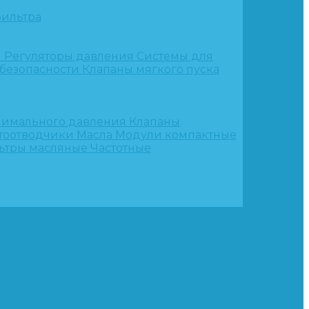
ильтра
и
Регуляторы давления
Системы для
 безопасности
Клапаны мягкого пуска
нимального давления
Клапаны
тоотводчики
Масла
Модули компактные
ьтры масляные
Частотные