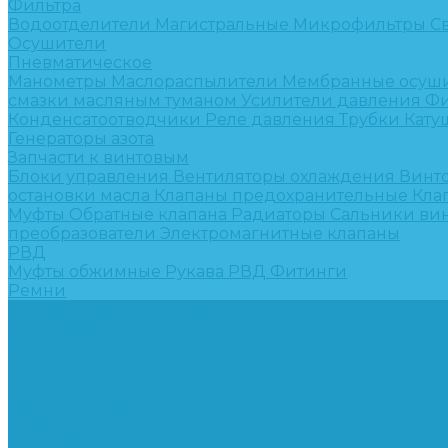
Фильтра
Водоотделители
Магистральные
Микрофильтры
С
Осушители
Пневматическое
Манометры
Маслораспылители
Мембранные осуш
смазки масляным туманом
Усилители давления
Фи
Конденсатоотводчики
Реле давления
Трубки
Кату
Генераторы азота
Запчасти к винтовым
Блоки управления
Вентиляторы охлаждения
Винт
остановки масла
Клапаны предохранительные
Кла
Муфты
Обратные клапана
Радиаторы
Сальники ви
преобразователи
Электромагнитные клапаны
РВД
Муфты обжимные
Рукава РВД
Фитинги
Ремни
Ремонт винтовых компрессоров
Опросные листы
Контакты
...
Компрессорное оборудование
Компрессоры
Винтовые
Спиральные