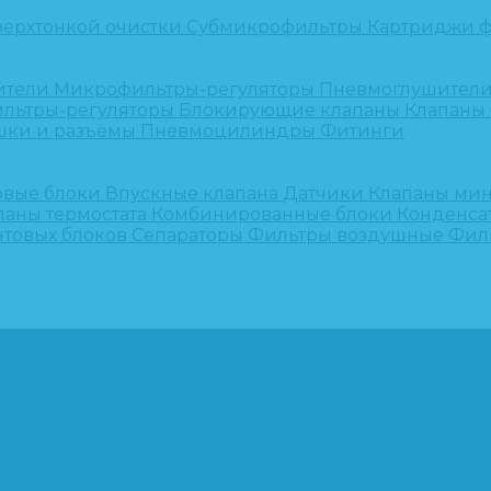
верхтонкой очистки
Субмикрофильтры
Картриджи ф
ители
Микрофильтры-регуляторы
Пневмоглушител
льтры-регуляторы
Блокирующие клапаны
Клапаны
шки и разъёмы
Пневмоцилиндры
Фитинги
овые блоки
Впускные клапана
Датчики
Клапаны ми
паны термостата
Комбинированные блоки
Конденса
нтовых блоков
Сепараторы
Фильтры воздушные
Фил