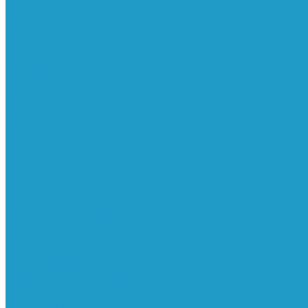
Ресиверы
Фильтра
Водоотделители
Магистральные
Микрофильтры
Сверхтонкой очистки
Субмикрофильтры
Картриджи фильтра
Осушители
Пневматическое
Манометры
Маслораспылители
Мембранные осушители
Микрофильтры-регуляторы
Пневмоглушители
Регуляторы давления
Системы для смазки масляным туманом
Усилители давления
Фильтры-регуляторы
Блокирующие клапаны
Клапаны безопасности
Клапаны мягкого пуска
Конденсатоотводчики