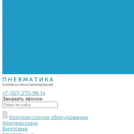
Сепараторы
Фильтры воздушные
Фильтры масляные
Частотные преобразователи
Электромагнитные клапаны
РВД
Муфты обжимные
Рукава РВД
Фитинги
Ремни
Ремонт винтовых компрессоров
Опросные листы
Контакты
+7 (351) 270-98-14
Заказать звонок
Компрессорное оборудование
Компрессоры
Винтовые