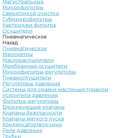
Магистральные
Микрофильтры
Сверхтонкой очистки
Субмикрофильтры
Картриджи фильтра
Осушители
Пневматическое
Назад
Пневматическое
Манометры
Маслораспылители
Мембранные осушители
Микрофильтры-регуляторы
Пневмоглушители
Регуляторы давления
Системы для смазки масляным туманом
Усилители давления
Фильтры-регуляторы
Блокирующие клапаны
Клапаны безопасности
Клапаны мягкого пуска
Конденсатоотводчики
Реле давления
Трубки