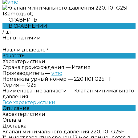
СРАВНИТЬ
В СРАВНЕНИИ
/
шт
Нет в наличии
Нашли дешевле?
Заказать
Характеристики
Страна происхождения
—
Италия
Производитель
—
vmc
Номенклатурный номер
—
220.1101 G25F 1"
Серия
—
G25
Наименование запчасти
—
Клапан минимального
давления
Все характеристики
Описание
Характеристики
Оплата
Доставка
Клапан минимального давления 220.1101 G25F
1" имеет гарантию сроком 12 мес, применяется в