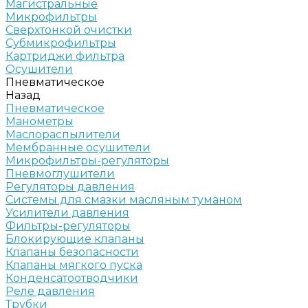
Магистральные
Микрофильтры
Сверхтонкой очистки
Субмикрофильтры
Картриджи фильтра
Осушители
Пневматическое
Назад
Пневматическое
Манометры
Маслораспылители
Мембранные осушители
Микрофильтры-регуляторы
Пневмоглушители
Регуляторы давления
Системы для смазки масляным туманом
Усилители давления
Фильтры-регуляторы
Блокирующие клапаны
Клапаны безопасности
Клапаны мягкого пуска
Конденсатоотводчики
Реле давления
Трубки