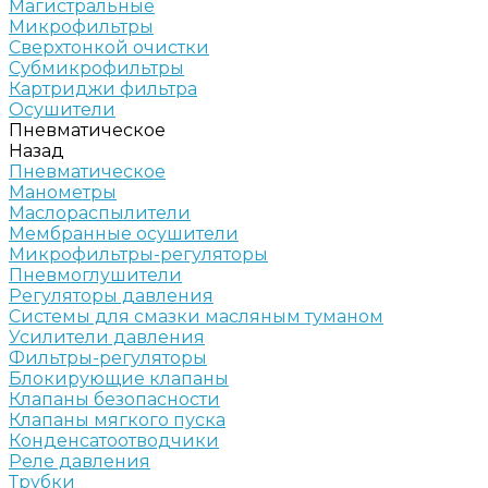
Магистральные
Микрофильтры
Сверхтонкой очистки
Субмикрофильтры
Картриджи фильтра
Осушители
Пневматическое
Назад
Пневматическое
Манометры
Маслораспылители
Мембранные осушители
Микрофильтры-регуляторы
Пневмоглушители
Регуляторы давления
Системы для смазки масляным туманом
Усилители давления
Фильтры-регуляторы
Блокирующие клапаны
Клапаны безопасности
Клапаны мягкого пуска
Конденсатоотводчики
Реле давления
Трубки