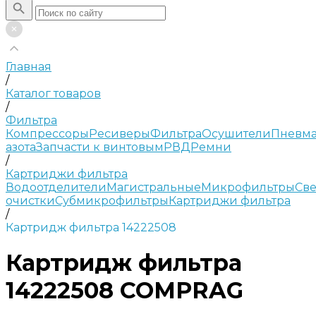
Главная
/
Каталог товаров
/
Фильтра
Компрессоры
Ресиверы
Фильтра
Осушители
Пневма
азота
Запчасти к винтовым
РВД
Ремни
/
Картриджи фильтра
Водоотделители
Магистральные
Микрофильтры
Све
очистки
Субмикрофильтры
Картриджи фильтра
/
Картридж фильтра 14222508
Картридж фильтра
14222508 COMPRAG