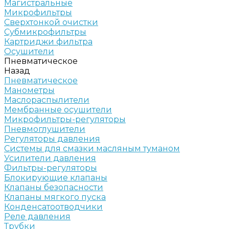
Магистральные
Микрофильтры
Сверхтонкой очистки
Субмикрофильтры
Картриджи фильтра
Осушители
Пневматическое
Назад
Пневматическое
Манометры
Маслораспылители
Мембранные осушители
Микрофильтры-регуляторы
Пневмоглушители
Регуляторы давления
Системы для смазки масляным туманом
Усилители давления
Фильтры-регуляторы
Блокирующие клапаны
Клапаны безопасности
Клапаны мягкого пуска
Конденсатоотводчики
Реле давления
Трубки