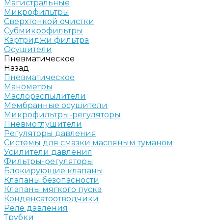
Магистральные
Микрофильтры
Сверхтонкой очистки
Субмикрофильтры
Картриджи фильтра
Осушители
Пневматическое
Назад
Пневматическое
Манометры
Маслораспылители
Мембранные осушители
Микрофильтры-регуляторы
Пневмоглушители
Регуляторы давления
Системы для смазки масляным туманом
Усилители давления
Фильтры-регуляторы
Блокирующие клапаны
Клапаны безопасности
Клапаны мягкого пуска
Конденсатоотводчики
Реле давления
Трубки