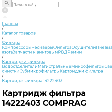
Главная
/
Каталог товаров
/
Фильтра
Компрессоры
Ресиверы
Фильтра
Осушители
Пневма
азота
Запчасти к винтовым
РВД
Ремни
/
Картриджи фильтра
Водоотделители
Магистральные
Микрофильтры
Све
очистки
Субмикрофильтры
Картриджи фильтра
/
Картридж фильтра 14222403
Картридж фильтра
14222403 COMPRAG