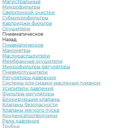
Магистральные
Микрофильтры
Сверхтонкой очистки
Субмикрофильтры
Картриджи фильтра
Осушители
Пневматическое
Назад
Пневматическое
Манометры
Маслораспылители
Мембранные осушители
Микрофильтры-регуляторы
Пневмоглушители
Регуляторы давления
Системы для смазки масляным туманом
Усилители давления
Фильтры-регуляторы
Блокирующие клапаны
Клапаны безопасности
Клапаны мягкого пуска
Конденсатоотводчики
Реле давления
Трубки