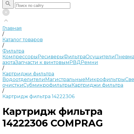
Главная
/
Каталог товаров
/
Фильтра
Компрессоры
Ресиверы
Фильтра
Осушители
Пневма
азота
Запчасти к винтовым
РВД
Ремни
/
Картриджи фильтра
Водоотделители
Магистральные
Микрофильтры
Све
очистки
Субмикрофильтры
Картриджи фильтра
/
Картридж фильтра 14222306
Картридж фильтра
14222306 COMPRAG