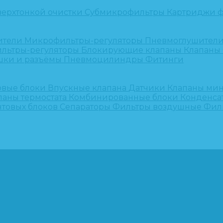
верхтонкой очистки
Субмикрофильтры
Картриджи ф
ители
Микрофильтры-регуляторы
Пневмоглушител
льтры-регуляторы
Блокирующие клапаны
Клапаны
шки и разъёмы
Пневмоцилиндры
Фитинги
овые блоки
Впускные клапана
Датчики
Клапаны ми
паны термостата
Комбинированные блоки
Конденса
нтовых блоков
Сепараторы
Фильтры воздушные
Фил