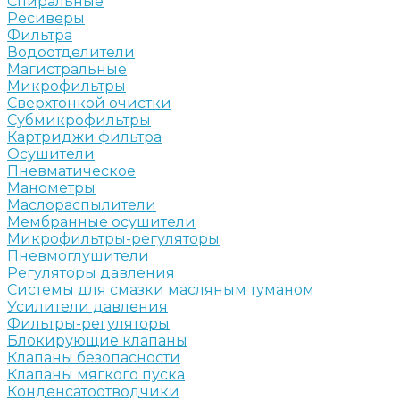
Спиральные
Ресиверы
Фильтра
Водоотделители
Магистральные
Микрофильтры
Сверхтонкой очистки
Субмикрофильтры
Картриджи фильтра
Осушители
Пневматическое
Манометры
Маслораспылители
Мембранные осушители
Микрофильтры-регуляторы
Пневмоглушители
Регуляторы давления
Системы для смазки масляным туманом
Усилители давления
Фильтры-регуляторы
Блокирующие клапаны
Клапаны безопасности
Клапаны мягкого пуска
Конденсатоотводчики