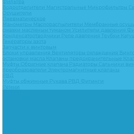
Фильтра
Водоотделители
Магистральные
Микрофильтры
С
Осушители
Пневматическое
Манометры
Маслораспылители
Мембранные осуш
смазки масляным туманом
Усилители давления
Фи
Конденсатоотводчики
Реле давления
Трубки
Кату
Генераторы азота
Запчасти к винтовым
Блоки управления
Вентиляторы охлаждения
Винт
остановки масла
Клапаны предохранительные
Кла
Муфты
Обратные клапана
Радиаторы
Сальники ви
преобразователи
Электромагнитные клапаны
РВД
Муфты обжимные
Рукава РВД
Фитинги
Ремни
Ремонт винтовых компрессоров
Опросные листы
Контакты
...
Компрессорное оборудование
Компрессоры
Винтовые
Спиральные