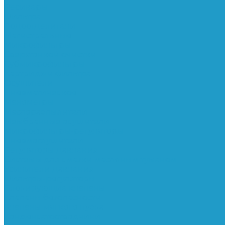
Ресиверы
Фильтра
Водоотделители
Магистральные
Микрофильтры
Сверхтонкой очистки
Субмикрофильтры
Картриджи фильтра
Осушители
Пневматическое
Манометры
Маслораспылители
Мембранные осушители
Микрофильтры-регуляторы
Пневмоглушители
Регуляторы давления
Системы для смазки масляным туманом
Усилители давления
Фильтры-регуляторы
Блокирующие клапаны
Клапаны безопасности
Клапаны мягкого пуска
Конденсатоотводчики