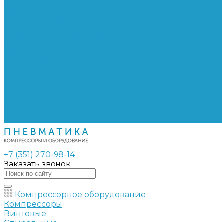
Сепараторы
Фильтры воздушные
Фильтры масляные
Частотные преобразователи
Электромагнитные клапаны
РВД
Муфты обжимные
Рукава РВД
Фитинги
Ремни
Ремонт винтовых компрессоров
Опросные листы
Контакты
+7 (351) 270-98-14
Заказать звонок
Компрессорное оборудование
Компрессоры
Винтовые