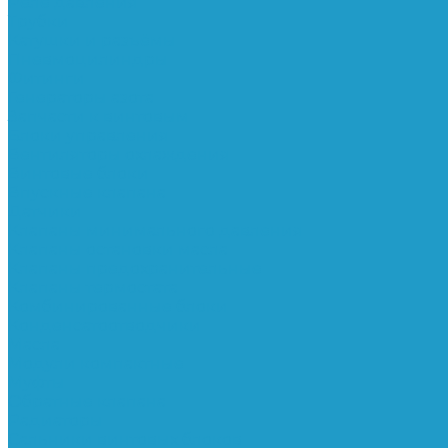
Реле давления
Трубки
Катушки и разъёмы
Пневмоцилиндры
Фитинги
Генераторы азота
Запчасти к винтовым
Блоки управления
Вентиляторы охлаждения
Винтовые блоки
Впускные клапана
Датчики
Клапаны минимального давления
Клапаны остановки масла
Клапаны предохранительные
Клапаны термостата
Комбинированные блоки
Конденсатоотводчики
Масла
Модули компактные
Муфты
Обратные клапана
Радиаторы
Сальники винтовых блоков