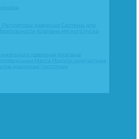
ильтра
и
Регуляторы давления
Системы для
 безопасности
Клапаны мягкого пуска
нимального давления
Клапаны
тоотводчики
Масла
Модули компактные
ьтры масляные
Частотные