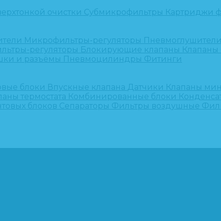
верхтонкой очистки
Субмикрофильтры
Картриджи ф
ители
Микрофильтры-регуляторы
Пневмоглушител
льтры-регуляторы
Блокирующие клапаны
Клапаны
шки и разъёмы
Пневмоцилиндры
Фитинги
овые блоки
Впускные клапана
Датчики
Клапаны ми
паны термостата
Комбинированные блоки
Конденса
нтовых блоков
Сепараторы
Фильтры воздушные
Фил