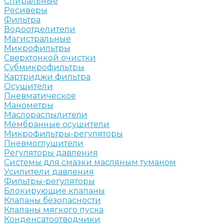
Спиральные
Ресиверы
Фильтра
Водоотделители
Магистральные
Микрофильтры
Сверхтонкой очистки
Субмикрофильтры
Картриджи фильтра
Осушители
Пневматическое
Манометры
Маслораспылители
Мембранные осушители
Микрофильтры-регуляторы
Пневмоглушители
Регуляторы давления
Системы для смазки масляным туманом
Усилители давления
Фильтры-регуляторы
Блокирующие клапаны
Клапаны безопасности
Клапаны мягкого пуска
Конденсатоотводчики