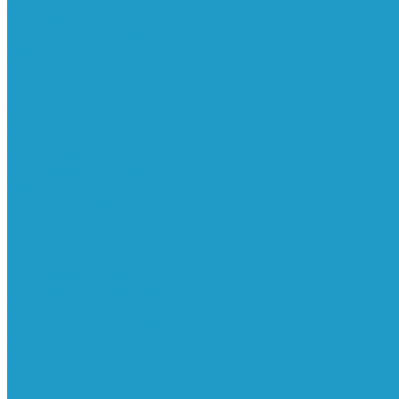
Реле давления
Трубки
Катушки и разъёмы
Пневмоцилиндры
Фитинги
Генераторы азота
Запчасти к винтовым
Блоки управления
Вентиляторы охлаждения
Винтовые блоки
Впускные клапана
Датчики
Клапаны минимального давления
Клапаны остановки масла
Клапаны предохранительные
Клапаны термостата
Комбинированные блоки
Конденсатоотводчики
Масла
Модули компактные
Муфты
Обратные клапана
Радиаторы
Сальники винтовых блоков