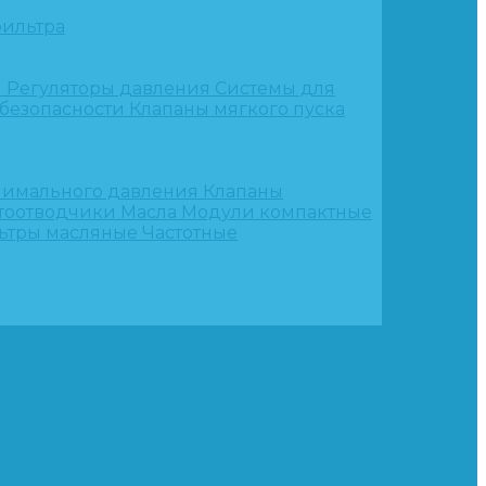
ильтра
и
Регуляторы давления
Системы для
 безопасности
Клапаны мягкого пуска
нимального давления
Клапаны
тоотводчики
Масла
Модули компактные
ьтры масляные
Частотные