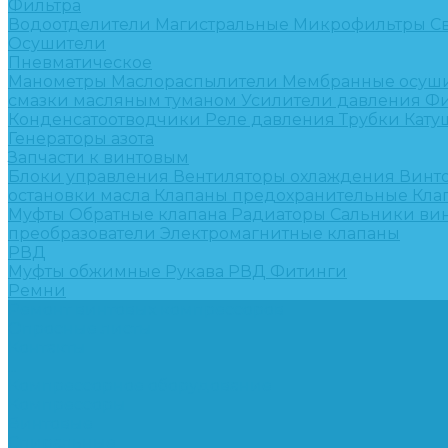
Фильтра
Водоотделители
Магистральные
Микрофильтры
С
Осушители
Пневматическое
Манометры
Маслораспылители
Мембранные осуш
смазки масляным туманом
Усилители давления
Фи
Конденсатоотводчики
Реле давления
Трубки
Кату
Генераторы азота
Запчасти к винтовым
Блоки управления
Вентиляторы охлаждения
Винт
остановки масла
Клапаны предохранительные
Кла
Муфты
Обратные клапана
Радиаторы
Сальники ви
преобразователи
Электромагнитные клапаны
РВД
Муфты обжимные
Рукава РВД
Фитинги
Ремни
Ремонт винтовых компрессоров
Опросные листы
Контакты
...
Компрессорное оборудование
Компрессоры
Винтовые
Спиральные