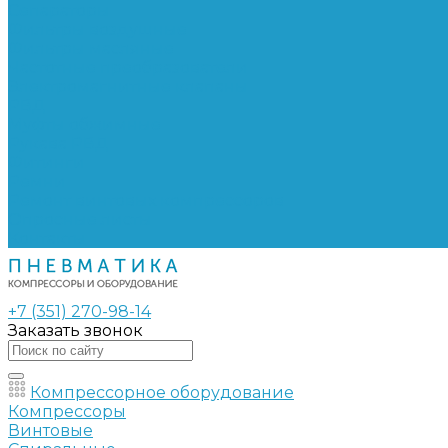
Сепараторы
Фильтры воздушные
Фильтры масляные
Частотные преобразователи
Электромагнитные клапаны
РВД
Муфты обжимные
Рукава РВД
Фитинги
Ремни
Ремонт винтовых компрессоров
Опросные листы
Контакты
+7 (351) 270-98-14
Заказать звонок
Компрессорное оборудование
Компрессоры
Винтовые