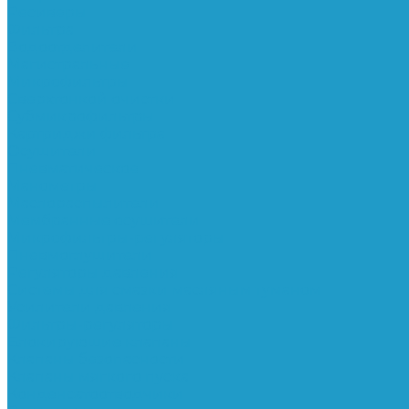
Ресиверы
Фильтра
Водоотделители
Магистральные
Микрофильтры
Сверхтонкой очистки
Субмикрофильтры
Картриджи фильтра
Осушители
Пневматическое
Манометры
Маслораспылители
Мембранные осушители
Микрофильтры-регуляторы
Пневмоглушители
Регуляторы давления
Системы для смазки масляным туманом
Усилители давления
Фильтры-регуляторы
Блокирующие клапаны
Клапаны безопасности
Клапаны мягкого пуска
Конденсатоотводчики