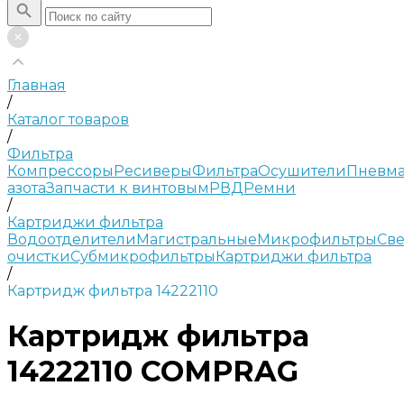
Главная
/
Каталог товаров
/
Фильтра
Компрессоры
Ресиверы
Фильтра
Осушители
Пневма
азота
Запчасти к винтовым
РВД
Ремни
/
Картриджи фильтра
Водоотделители
Магистральные
Микрофильтры
Све
очистки
Субмикрофильтры
Картриджи фильтра
/
Картридж фильтра 14222110
Картридж фильтра
14222110 COMPRAG