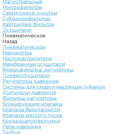
Магистральные
Микрофильтры
Сверхтонкой очистки
Субмикрофильтры
Картриджи фильтра
Осушители
Пневматическое
Назад
Пневматическое
Манометры
Маслораспылители
Мембранные осушители
Микрофильтры-регуляторы
Пневмоглушители
Регуляторы давления
Системы для смазки масляным туманом
Усилители давления
Фильтры-регуляторы
Блокирующие клапаны
Клапаны безопасности
Клапаны мягкого пуска
Конденсатоотводчики
Реле давления
Трубки