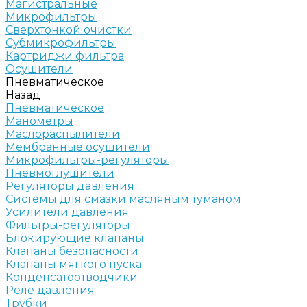
Магистральные
Микрофильтры
Сверхтонкой очистки
Субмикрофильтры
Картриджи фильтра
Осушители
Пневматическое
Назад
Пневматическое
Манометры
Маслораспылители
Мембранные осушители
Микрофильтры-регуляторы
Пневмоглушители
Регуляторы давления
Системы для смазки масляным туманом
Усилители давления
Фильтры-регуляторы
Блокирующие клапаны
Клапаны безопасности
Клапаны мягкого пуска
Конденсатоотводчики
Реле давления
Трубки