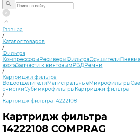
Главная
/
Каталог товаров
/
Фильтра
Компрессоры
Ресиверы
Фильтра
Осушители
Пневма
азота
Запчасти к винтовым
РВД
Ремни
/
Картриджи фильтра
Водоотделители
Магистральные
Микрофильтры
Све
очистки
Субмикрофильтры
Картриджи фильтра
/
Картридж фильтра 14222108
Картридж фильтра
14222108 COMPRAG