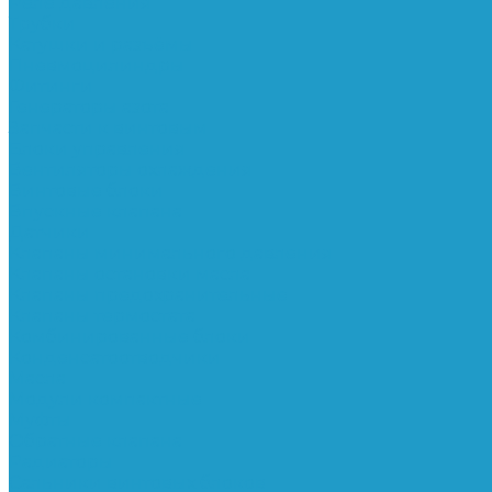
Реле давления
Трубки
Катушки и разъёмы
Пневмоцилиндры
Фитинги
Генераторы азота
Запчасти к винтовым
Блоки управления
Вентиляторы охлаждения
Винтовые блоки
Впускные клапана
Датчики
Клапаны минимального давления
Клапаны остановки масла
Клапаны предохранительные
Клапаны термостата
Комбинированные блоки
Конденсатоотводчики
Масла
Модули компактные
Муфты
Обратные клапана
Радиаторы
Сальники винтовых блоков