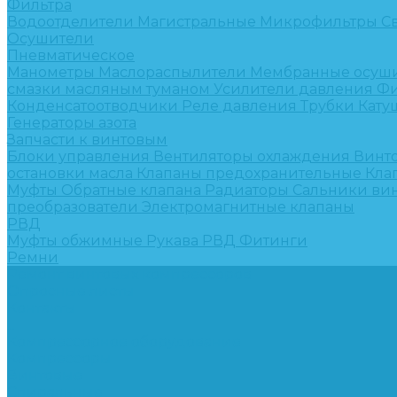
Фильтра
Водоотделители
Магистральные
Микрофильтры
С
Осушители
Пневматическое
Манометры
Маслораспылители
Мембранные осуш
смазки масляным туманом
Усилители давления
Фи
Конденсатоотводчики
Реле давления
Трубки
Кату
Генераторы азота
Запчасти к винтовым
Блоки управления
Вентиляторы охлаждения
Винт
остановки масла
Клапаны предохранительные
Кла
Муфты
Обратные клапана
Радиаторы
Сальники ви
преобразователи
Электромагнитные клапаны
РВД
Муфты обжимные
Рукава РВД
Фитинги
Ремни
Ремонт винтовых компрессоров
Опросные листы
Контакты
...
Компрессорное оборудование
Компрессоры
Винтовые
Спиральные