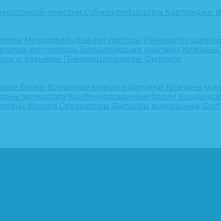
верхтонкой очистки
Субмикрофильтры
Картриджи ф
ители
Микрофильтры-регуляторы
Пневмоглушител
льтры-регуляторы
Блокирующие клапаны
Клапаны
шки и разъёмы
Пневмоцилиндры
Фитинги
овые блоки
Впускные клапана
Датчики
Клапаны ми
паны термостата
Комбинированные блоки
Конденса
нтовых блоков
Сепараторы
Фильтры воздушные
Фил