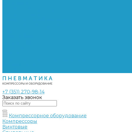
Сепараторы
Фильтры воздушные
Фильтры масляные
Частотные преобразователи
Электромагнитные клапаны
РВД
Муфты обжимные
Рукава РВД
Фитинги
Ремни
Ремонт винтовых компрессоров
Опросные листы
Контакты
+7 (351) 270-98-14
Заказать звонок
Компрессорное оборудование
Компрессоры
Винтовые