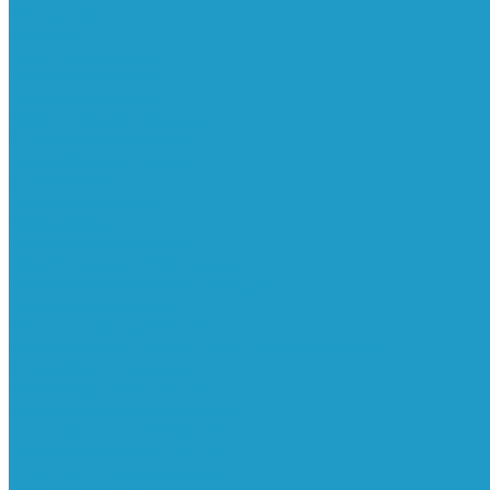
Ресиверы
Фильтра
Водоотделители
Магистральные
Микрофильтры
Сверхтонкой очистки
Субмикрофильтры
Картриджи фильтра
Осушители
Пневматическое
Манометры
Маслораспылители
Мембранные осушители
Микрофильтры-регуляторы
Пневмоглушители
Регуляторы давления
Системы для смазки масляным туманом
Усилители давления
Фильтры-регуляторы
Блокирующие клапаны
Клапаны безопасности
Клапаны мягкого пуска
Конденсатоотводчики