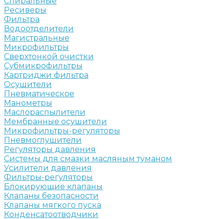
Спиральные
Ресиверы
Фильтра
Водоотделители
Магистральные
Микрофильтры
Сверхтонкой очистки
Субмикрофильтры
Картриджи фильтра
Осушители
Пневматическое
Манометры
Маслораспылители
Мембранные осушители
Микрофильтры-регуляторы
Пневмоглушители
Регуляторы давления
Системы для смазки масляным туманом
Усилители давления
Фильтры-регуляторы
Блокирующие клапаны
Клапаны безопасности
Клапаны мягкого пуска
Конденсатоотводчики