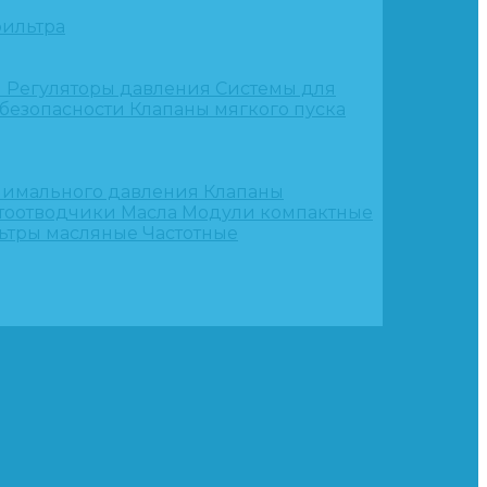
ильтра
и
Регуляторы давления
Системы для
 безопасности
Клапаны мягкого пуска
нимального давления
Клапаны
тоотводчики
Масла
Модули компактные
ьтры масляные
Частотные