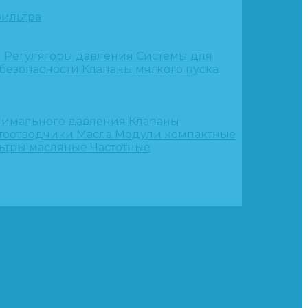
ильтра
и
Регуляторы давления
Системы для
 безопасности
Клапаны мягкого пуска
нимального давления
Клапаны
тоотводчики
Масла
Модули компактные
ьтры масляные
Частотные