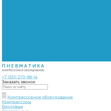
Сепараторы
Фильтры воздушные
Фильтры масляные
Частотные преобразователи
Электромагнитные клапаны
РВД
Муфты обжимные
Рукава РВД
Фитинги
Ремни
Ремонт винтовых компрессоров
Опросные листы
Контакты
+7 (351) 270-98-14
Заказать звонок
Компрессорное оборудование
Компрессоры
Винтовые