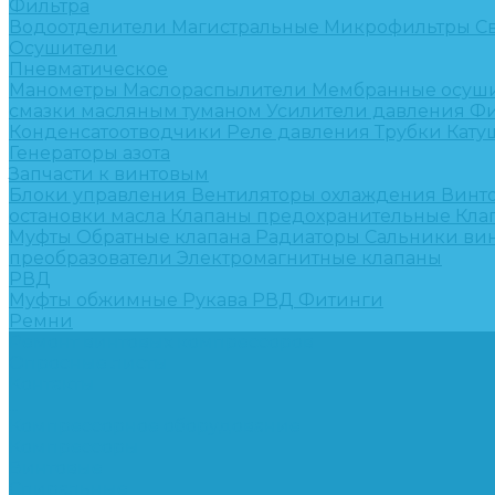
Фильтра
Водоотделители
Магистральные
Микрофильтры
С
Осушители
Пневматическое
Манометры
Маслораспылители
Мембранные осуш
смазки масляным туманом
Усилители давления
Фи
Конденсатоотводчики
Реле давления
Трубки
Кату
Генераторы азота
Запчасти к винтовым
Блоки управления
Вентиляторы охлаждения
Винт
остановки масла
Клапаны предохранительные
Кла
Муфты
Обратные клапана
Радиаторы
Сальники ви
преобразователи
Электромагнитные клапаны
РВД
Муфты обжимные
Рукава РВД
Фитинги
Ремни
Ремонт винтовых компрессоров
Опросные листы
Контакты
...
Компрессорное оборудование
Компрессоры
Винтовые
Спиральные