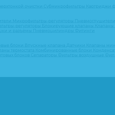
верхтонкой очистки
Субмикрофильтры
Картриджи ф
ители
Микрофильтры-регуляторы
Пневмоглушител
льтры-регуляторы
Блокирующие клапаны
Клапаны
шки и разъёмы
Пневмоцилиндры
Фитинги
овые блоки
Впускные клапана
Датчики
Клапаны ми
паны термостата
Комбинированные блоки
Конденса
нтовых блоков
Сепараторы
Фильтры воздушные
Фил