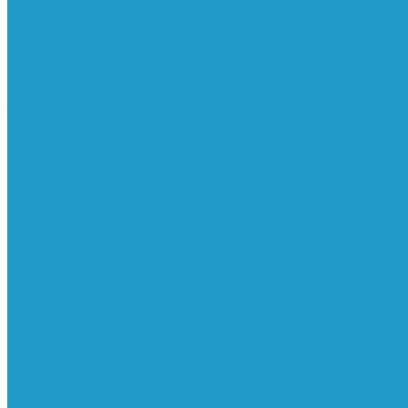
Реле давления
Трубки
Катушки и разъёмы
Пневмоцилиндры
Фитинги
Генераторы азота
Запчасти к винтовым
Блоки управления
Вентиляторы охлаждения
Винтовые блоки
Впускные клапана
Датчики
Клапаны минимального давления
Клапаны остановки масла
Клапаны предохранительные
Клапаны термостата
Комбинированные блоки
Конденсатоотводчики
Масла
Модули компактные
Муфты
Обратные клапана
Радиаторы
Сальники винтовых блоков