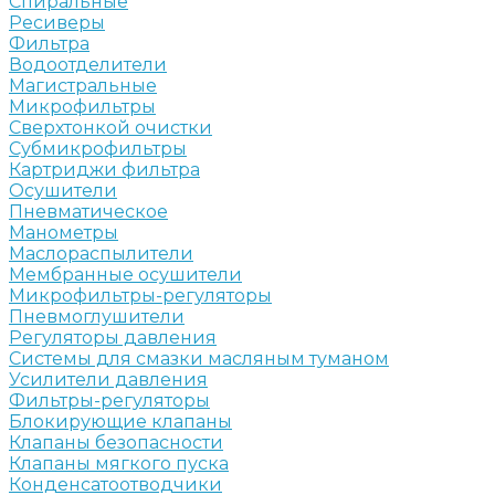
Спиральные
Ресиверы
Фильтра
Водоотделители
Магистральные
Микрофильтры
Сверхтонкой очистки
Субмикрофильтры
Картриджи фильтра
Осушители
Пневматическое
Манометры
Маслораспылители
Мембранные осушители
Микрофильтры-регуляторы
Пневмоглушители
Регуляторы давления
Системы для смазки масляным туманом
Усилители давления
Фильтры-регуляторы
Блокирующие клапаны
Клапаны безопасности
Клапаны мягкого пуска
Конденсатоотводчики