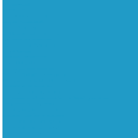
Ресиверы
Фильтра
Водоотделители
Магистральные
Микрофильтры
Сверхтонкой очистки
Субмикрофильтры
Картриджи фильтра
Осушители
Пневматическое
Манометры
Маслораспылители
Мембранные осушители
Микрофильтры-регуляторы
Пневмоглушители
Регуляторы давления
Системы для смазки масляным туманом
Усилители давления
Фильтры-регуляторы
Блокирующие клапаны
Клапаны безопасности
Клапаны мягкого пуска
Конденсатоотводчики