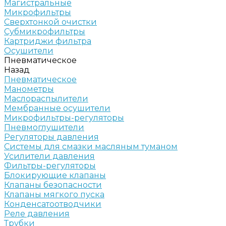
Магистральные
Микрофильтры
Сверхтонкой очистки
Субмикрофильтры
Картриджи фильтра
Осушители
Пневматическое
Назад
Пневматическое
Манометры
Маслораспылители
Мембранные осушители
Микрофильтры-регуляторы
Пневмоглушители
Регуляторы давления
Системы для смазки масляным туманом
Усилители давления
Фильтры-регуляторы
Блокирующие клапаны
Клапаны безопасности
Клапаны мягкого пуска
Конденсатоотводчики
Реле давления
Трубки