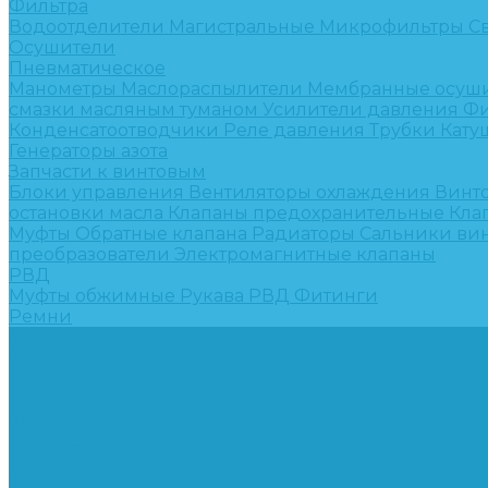
Фильтра
Водоотделители
Магистральные
Микрофильтры
С
Осушители
Пневматическое
Манометры
Маслораспылители
Мембранные осуш
смазки масляным туманом
Усилители давления
Фи
Конденсатоотводчики
Реле давления
Трубки
Кату
Генераторы азота
Запчасти к винтовым
Блоки управления
Вентиляторы охлаждения
Винт
остановки масла
Клапаны предохранительные
Кла
Муфты
Обратные клапана
Радиаторы
Сальники ви
преобразователи
Электромагнитные клапаны
РВД
Муфты обжимные
Рукава РВД
Фитинги
Ремни
Ремонт винтовых компрессоров
Опросные листы
Контакты
...
Компрессорное оборудование
Компрессоры
Винтовые
Спиральные