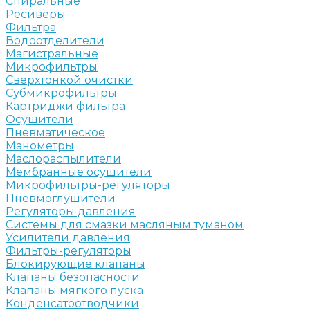
Спиральные
Ресиверы
Фильтра
Водоотделители
Магистральные
Микрофильтры
Сверхтонкой очистки
Субмикрофильтры
Картриджи фильтра
Осушители
Пневматическое
Манометры
Маслораспылители
Мембранные осушители
Микрофильтры-регуляторы
Пневмоглушители
Регуляторы давления
Системы для смазки масляным туманом
Усилители давления
Фильтры-регуляторы
Блокирующие клапаны
Клапаны безопасности
Клапаны мягкого пуска
Конденсатоотводчики