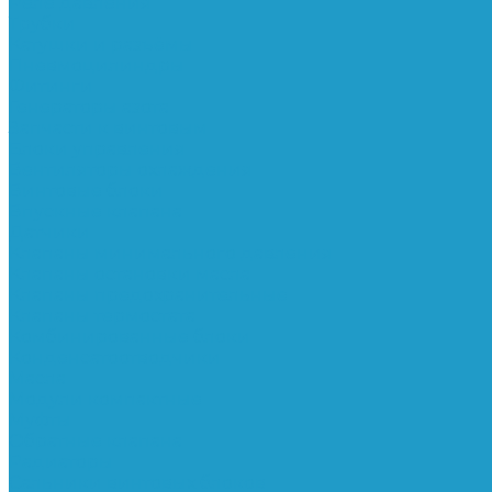
Реле давления
Трубки
Катушки и разъёмы
Пневмоцилиндры
Фитинги
Генераторы азота
Запчасти к винтовым
Блоки управления
Вентиляторы охлаждения
Винтовые блоки
Впускные клапана
Датчики
Клапаны минимального давления
Клапаны остановки масла
Клапаны предохранительные
Клапаны термостата
Комбинированные блоки
Конденсатоотводчики
Масла
Модули компактные
Муфты
Обратные клапана
Радиаторы
Сальники винтовых блоков