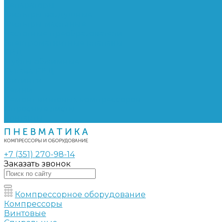
Сепараторы
Фильтры воздушные
Фильтры масляные
Частотные преобразователи
Электромагнитные клапаны
РВД
Муфты обжимные
Рукава РВД
Фитинги
Ремни
Ремонт винтовых компрессоров
Опросные листы
Контакты
+7 (351) 270-98-14
Заказать звонок
Компрессорное оборудование
Компрессоры
Винтовые