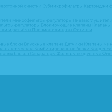
верхтонкой очистки
Субмикрофильтры
Картриджи ф
ители
Микрофильтры-регуляторы
Пневмоглушител
льтры-регуляторы
Блокирующие клапаны
Клапаны
шки и разъёмы
Пневмоцилиндры
Фитинги
овые блоки
Впускные клапана
Датчики
Клапаны ми
паны термостата
Комбинированные блоки
Конденса
нтовых блоков
Сепараторы
Фильтры воздушные
Фил