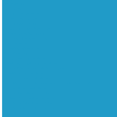
Ресиверы
Фильтра
Водоотделители
Магистральные
Микрофильтры
Сверхтонкой очистки
Субмикрофильтры
Картриджи фильтра
Осушители
Пневматическое
Манометры
Маслораспылители
Мембранные осушители
Микрофильтры-регуляторы
Пневмоглушители
Регуляторы давления
Системы для смазки масляным туманом
Усилители давления
Фильтры-регуляторы
Блокирующие клапаны
Клапаны безопасности
Клапаны мягкого пуска
Конденсатоотводчики