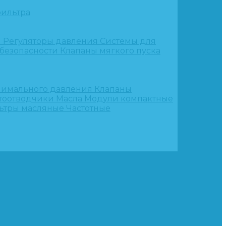
ильтра
и
Регуляторы давления
Системы для
 безопасности
Клапаны мягкого пуска
нимального давления
Клапаны
тоотводчики
Масла
Модули компактные
ьтры масляные
Частотные